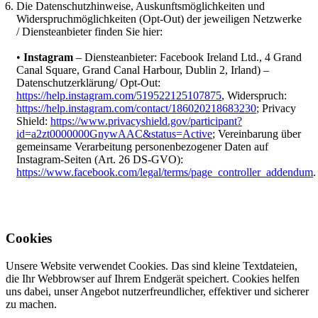
Die Datenschutzhinweise, Auskunftsmöglichkeiten und
Widerspruchmöglichkeiten (Opt-Out) der jeweiligen Netzwerke
/ Diensteanbieter finden Sie hier:
•
Instagram
– Diensteanbieter: Facebook Ireland Ltd., 4 Grand
Canal Square, Grand Canal Harbour, Dublin 2, Irland) –
Datenschutzerklärung/ Opt-Out:
https://help.instagram.com/519522125107875
, Widerspruch:
https://help.instagram.com/contact/186020218683230
; Privacy
Shield:
https://www.privacyshield.gov/participant?
id=a2zt0000000GnywAAC&status=Active
; Vereinbarung über
gemeinsame Verarbeitung personenbezogener Daten auf
Instagram-Seiten (Art. 26 DS-GVO):
https://www.facebook.com/legal/terms/page_controller_addendum
.
Cookies
Unsere Website verwendet Cookies. Das sind kleine Textdateien,
die Ihr Webbrowser auf Ihrem Endgerät speichert. Cookies helfen
uns dabei, unser Angebot nutzerfreundlicher, effektiver und sicherer
zu machen.