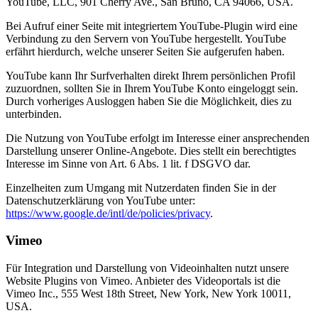
YouTube, LLC, 901 Cherry Ave., San Bruno, CA 94066, USA.
Bei Aufruf einer Seite mit integriertem YouTube-Plugin wird eine
Verbindung zu den Servern von YouTube hergestellt. YouTube
erfährt hierdurch, welche unserer Seiten Sie aufgerufen haben.
YouTube kann Ihr Surfverhalten direkt Ihrem persönlichen Profil
zuzuordnen, sollten Sie in Ihrem YouTube Konto eingeloggt sein.
Durch vorheriges Ausloggen haben Sie die Möglichkeit, dies zu
unterbinden.
Die Nutzung von YouTube erfolgt im Interesse einer ansprechenden
Darstellung unserer Online-Angebote. Dies stellt ein berechtigtes
Interesse im Sinne von Art. 6 Abs. 1 lit. f DSGVO dar.
Einzelheiten zum Umgang mit Nutzerdaten finden Sie in der
Datenschutzerklärung von YouTube unter:
https://www.google.de/intl/de/policies/privacy
.
Vimeo
Für Integration und Darstellung von Videoinhalten nutzt unsere
Website Plugins von Vimeo. Anbieter des Videoportals ist die
Vimeo Inc., 555 West 18th Street, New York, New York 10011,
USA.