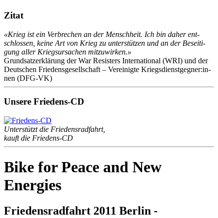
Zitat
«Krieg ist ein Ver­bre­chen an der Mensch­heit. Ich bin da­her ent­
schlos­sen, kei­ne Art von Krieg zu un­ter­stüt­zen und an der Be­sei­ti­
gung al­ler Kriegs­ur­sa­chen mit­zu­wir­ken.»
Grund­satz­er­klä­rung der War Re­sis­ters In­ter­na­tio­nal (WRI) und der
Deut­schen Frie­dens­ge­sell­schaft – Ver­ei­nig­te Kriegs­dienst­geg­ne­r:in­
nen (DFG-VK)
Unsere Friedens-CD
Unterstützt die Friedensradfahrt,
kauft die Friedens-CD
Bike for Peace and New
Energies
Friedensradfahrt 2011 Berlin -