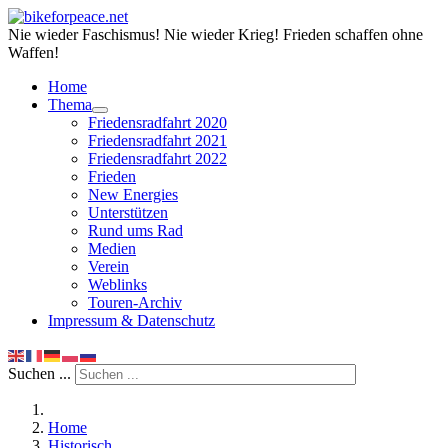
Nie wieder Faschismus! Nie wieder Krieg! Frieden schaffen ohne
Waffen!
Home
Thema
Friedensradfahrt 2020
Friedensradfahrt 2021
Friedensradfahrt 2022
Frieden
New Energies
Unterstützen
Rund ums Rad
Medien
Verein
Weblinks
Touren-Archiv
Impressum & Datenschutz
Suchen ...
Home
Historisch