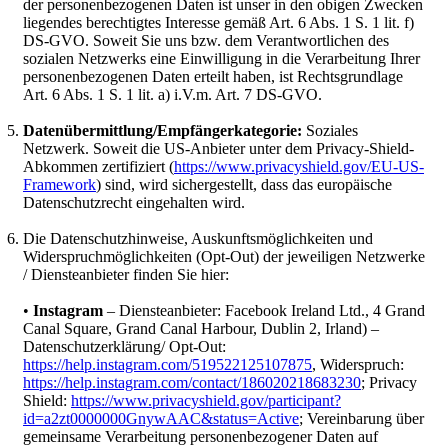
der personenbezogenen Daten ist unser in den obigen Zwecken
liegendes berechtigtes Interesse gemäß Art. 6 Abs. 1 S. 1 lit. f)
DS-GVO. Soweit Sie uns bzw. dem Verantwortlichen des
sozialen Netzwerks eine Einwilligung in die Verarbeitung Ihrer
personenbezogenen Daten erteilt haben, ist Rechtsgrundlage
Art. 6 Abs. 1 S. 1 lit. a) i.V.m. Art. 7 DS-GVO.
Datenübermittlung/Empfängerkategorie:
Soziales
Netzwerk. Soweit die US-Anbieter unter dem Privacy-Shield-
Abkommen zertifiziert (
https://www.privacyshield.gov/EU-US-
Framework
) sind, wird sichergestellt, dass das europäische
Datenschutzrecht eingehalten wird.
Die Datenschutzhinweise, Auskunftsmöglichkeiten und
Widerspruchmöglichkeiten (Opt-Out) der jeweiligen Netzwerke
/ Diensteanbieter finden Sie hier:
•
Instagram
– Diensteanbieter: Facebook Ireland Ltd., 4 Grand
Canal Square, Grand Canal Harbour, Dublin 2, Irland) –
Datenschutzerklärung/ Opt-Out:
https://help.instagram.com/519522125107875
, Widerspruch:
https://help.instagram.com/contact/186020218683230
; Privacy
Shield:
https://www.privacyshield.gov/participant?
id=a2zt0000000GnywAAC&status=Active
; Vereinbarung über
gemeinsame Verarbeitung personenbezogener Daten auf