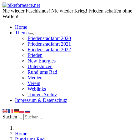
Nie wieder Faschismus! Nie wieder Krieg! Frieden schaffen ohne
Waffen!
Home
Thema
Friedensradfahrt 2020
Friedensradfahrt 2021
Friedensradfahrt 2022
Frieden
New Energies
Unterstützen
Rund ums Rad
Medien
Verein
Weblinks
Touren-Archiv
Impressum & Datenschutz
Suchen ...
Home
Rund ums Rad