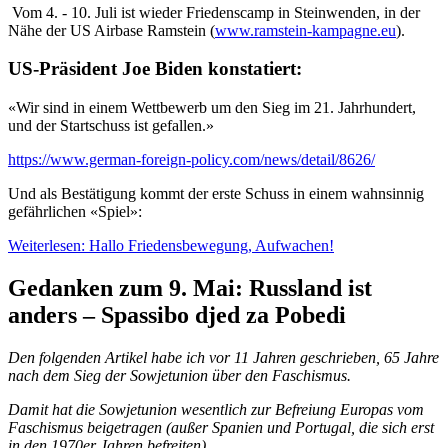
Vom 4. - 10. Juli ist wieder Friedenscamp in Steinwenden, in der
Nähe der US Airbase Ramstein (
www.ramstein-kampagne.eu
).
US-Präsident Joe Biden konstatiert:
«Wir sind in einem Wettbewerb um den Sieg im 21. Jahrhundert,
und der Startschuss ist gefallen.»
https://www.german-foreign-policy.com/news/detail/8626/
Und als Bestätigung kommt der erste Schuss in einem wahnsinnig
gefährlichen «Spiel»:
Weiterlesen: Hallo Friedensbewegung, Aufwachen!
Gedanken zum 9. Mai: Russland ist
anders – Spassibo djed za Pobedi
Den folgenden Artikel habe ich vor 11 Jahren geschrieben, 65 Jahre
nach dem Sieg der Sowjetunion über den Faschismus.
Damit hat die Sowjetunion wesentlich zur Befreiung Europas vom
Faschismus beigetragen (außer Spanien und Portugal, die sich erst
in den 1970er Jahren befreiten).