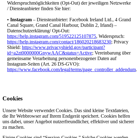
Widerspruchmöglichkeiten (Opt-Out) der jeweiligen Netzwerke
/ Diensteanbieter finden Sie hier:
•
Instagram
– Diensteanbieter: Facebook Ireland Ltd., 4 Grand
Canal Square, Grand Canal Harbour, Dublin 2, Irland) –
Datenschutzerklärung/ Opt-Out:
https://help.instagram.com/519522125107875
, Widerspruch:
https://help.instagram.com/contact/186020218683230
; Privacy
Shield:
https://www.privacyshield.gov/participant?
id=a2zt0000000GnywAAC&status=Active
; Vereinbarung über
gemeinsame Verarbeitung personenbezogener Daten auf
Instagram-Seiten (Art. 26 DS-GVO):
https://www.facebook.com/legal/terms/page_controller_addendum
.
Cookies
Unsere Website verwendet Cookies. Das sind kleine Textdateien,
die Ihr Webbrowser auf Ihrem Endgerät speichert. Cookies helfen
uns dabei, unser Angebot nutzerfreundlicher, effektiver und sicherer
zu machen.
Einige Cookies sind “Session-Cookies.” Solche Cookies werden