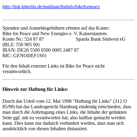
http://listi.jpberlin.de/mailman/listinfo/bikeforpeace
Spenden und Anmeldegebühren erbeten auf das Konto:
Bike for Peace and New Energies e. V. Kaiserslautern
Konto Nr.: 524 87 87 Sparda Bank Südwest eG
(BLZ: 550 905 00)
IBAN: DE26 5509 0500 0005 2487 87
BIC: GENODEF1S01
Für den Inhalt externer Links ist Bike for Peace nicht
verantwortlich.
Hinweis zur Haftung für Links:
Durch das Urteil vom 12. Mai 1998 "Haftung für Links" (312 O
85/98) hat das Landesgericht Hamburg eindeutig entschieden, dass
man durch die Anbringung eines Links, die Inhalte der gelinkten
Seite ggf. mit zu verantworten hat, also haftbar gemacht werden
kann. Dies kann nur dadurch verhindert werden, dass man sich
ausdrücklich von diesen Inhalten distanziert.