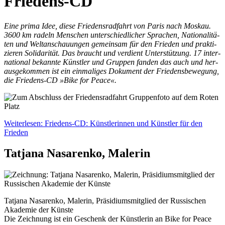
Friedens-CD
Ei­ne pri­ma Idee, die­se Frie­dens­rad­fahrt von Pa­ris nach Mos­kau.
3600 km ra­deln Men­schen un­ter­schied­li­cher Spra­chen, Na­tio­na­li­tä­
ten und Welt­an­schau­un­gen ge­mein­sam für den Frie­den und prak­ti­
zie­ren So­li­da­ri­tät. Das braucht und ver­dient Un­ter­stüt­zung. 17 in­ter­
na­tio­nal be­kann­te Künst­ler und Grup­pen fan­den das auch und her­
aus­ge­kom­men ist ein ein­ma­li­ges Do­ku­ment der Frie­dens­be­we­gung,
die Frie­dens-CD »Bike for Peace«.
Weiterlesen: Friedens-CD: Künstlerinnen und Künstler für den
Frieden
Tatjana Nasarenko, Malerin
Tatjana Nasarenko, Malerin, Präsidiumsmitglied der Russischen
Akademie der Künste
Die Zeichnung ist ein Geschenk der Künstlerin an Bike for Peace