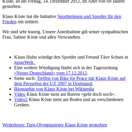
Köste, ist am Frei­tag, 14. De­zem­ber 2012, im Alter von 69 Jah­ren
ge­stor­ben.
Klaus Köste hat die Initiative
Sportlerinnen und Sportler für den
Frieden
mit initiiert.
Wir sind sehr traurig. Unsere Anteilnahme gilt seiner sympathischen
Frau, Sabine Köste und allen Verwandten.
Klaus Huhn würdigt den Sportler und Freund Täve Schurs in
jungeWelt.
Eine weitere Würdigung findet sich in der Tageszeitung
»Neues Deutschland« vom 17.12.2012
.
Siehe auch:
Treffen von Bike for Peace mit Klaus Köste auf
dem Pressefest der UZ 2007 in Dortmund.
Biographie von Klaus Köste bei Wikipedia
Video
Klaus Köste turnt am Barren »geht doch noch«.
Video2
Klaus Köste turnt am Boden und an verschiedenen
Geräten.
Weiterlesen: Turn-Olympiasieger Klaus Köste gestorben