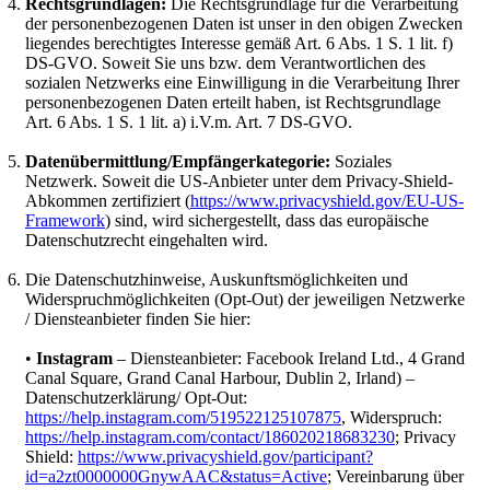
Rechtsgrundlagen:
Die Rechtsgrundlage für die Verarbeitung
der personenbezogenen Daten ist unser in den obigen Zwecken
liegendes berechtigtes Interesse gemäß Art. 6 Abs. 1 S. 1 lit. f)
DS-GVO. Soweit Sie uns bzw. dem Verantwortlichen des
sozialen Netzwerks eine Einwilligung in die Verarbeitung Ihrer
personenbezogenen Daten erteilt haben, ist Rechtsgrundlage
Art. 6 Abs. 1 S. 1 lit. a) i.V.m. Art. 7 DS-GVO.
Datenübermittlung/Empfängerkategorie:
Soziales
Netzwerk. Soweit die US-Anbieter unter dem Privacy-Shield-
Abkommen zertifiziert (
https://www.privacyshield.gov/EU-US-
Framework
) sind, wird sichergestellt, dass das europäische
Datenschutzrecht eingehalten wird.
Die Datenschutzhinweise, Auskunftsmöglichkeiten und
Widerspruchmöglichkeiten (Opt-Out) der jeweiligen Netzwerke
/ Diensteanbieter finden Sie hier:
•
Instagram
– Diensteanbieter: Facebook Ireland Ltd., 4 Grand
Canal Square, Grand Canal Harbour, Dublin 2, Irland) –
Datenschutzerklärung/ Opt-Out:
https://help.instagram.com/519522125107875
, Widerspruch:
https://help.instagram.com/contact/186020218683230
; Privacy
Shield:
https://www.privacyshield.gov/participant?
id=a2zt0000000GnywAAC&status=Active
; Vereinbarung über