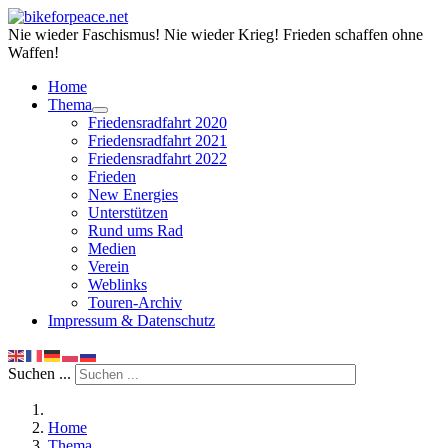
Nie wieder Faschismus! Nie wieder Krieg! Frieden schaffen ohne
Waffen!
Home
Thema
Friedensradfahrt 2020
Friedensradfahrt 2021
Friedensradfahrt 2022
Frieden
New Energies
Unterstützen
Rund ums Rad
Medien
Verein
Weblinks
Touren-Archiv
Impressum & Datenschutz
Suchen ...
Home
Thema