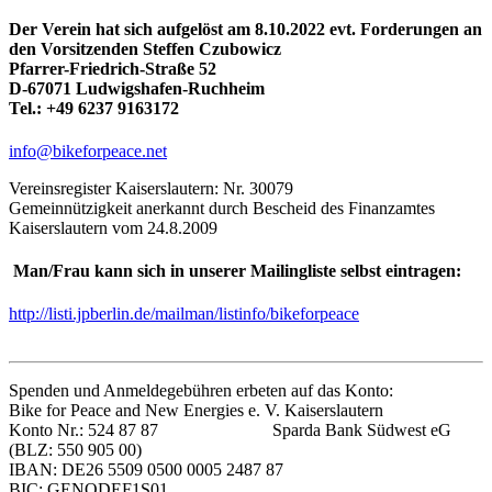
Der Verein hat sich aufgelöst am 8.10.2022 evt. Forderungen an
den Vorsitzenden Steffen Czubowicz
Pfarrer-Friedrich-Straße 52
D-67071 Ludwigshafen-Ruchheim
Tel.: +49 6237 9163172
info@bikeforpeace.net
Vereinsregister Kaiserslautern: Nr. 30079
Gemeinnützigkeit anerkannt durch Bescheid des Finanzamtes
Kaiserslautern vom 24.8.2009
Man/Frau kann sich in unserer Mailingliste selbst eintragen:
http://listi.jpberlin.de/mailman/listinfo/bikeforpeace
Spenden und Anmeldegebühren erbeten auf das Konto:
Bike for Peace and New Energies e. V. Kaiserslautern
Konto Nr.: 524 87 87 Sparda Bank Südwest eG
(BLZ: 550 905 00)
IBAN: DE26 5509 0500 0005 2487 87
BIC: GENODEF1S01