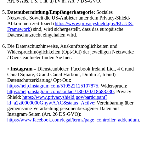
Art. 6 Abs. 1 S. 1 lit. a) i.V.m. Art. 7 DS-GVO.
Datenübermittlung/Empfängerkategorie:
Soziales
Netzwerk. Soweit die US-Anbieter unter dem Privacy-Shield-
Abkommen zertifiziert (
https://www.privacyshield.gov/EU-US-
Framework
) sind, wird sichergestellt, dass das europäische
Datenschutzrecht eingehalten wird.
Die Datenschutzhinweise, Auskunftsmöglichkeiten und
Widerspruchmöglichkeiten (Opt-Out) der jeweiligen Netzwerke
/ Diensteanbieter finden Sie hier:
•
Instagram
– Diensteanbieter: Facebook Ireland Ltd., 4 Grand
Canal Square, Grand Canal Harbour, Dublin 2, Irland) –
Datenschutzerklärung/ Opt-Out:
https://help.instagram.com/519522125107875
, Widerspruch:
https://help.instagram.com/contact/186020218683230
; Privacy
Shield:
https://www.privacyshield.gov/participant?
id=a2zt0000000GnywAAC&status=Active
; Vereinbarung über
gemeinsame Verarbeitung personenbezogener Daten auf
Instagram-Seiten (Art. 26 DS-GVO):
https://www.facebook.com/legal/terms/page_controller_addendum
.