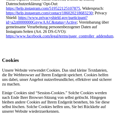
Datenschutzerklärung/ Opt-Out:
https://help.instagram.com/519522125107875
, Widerspruch:
https://help.instagram.com/contact/186020218683230
; Privacy
Shield:
https://www.privacyshield.gov/participant?
id=a2zt0000000GnywAAC&status=Active
; Vereinbarung über
gemeinsame Verarbeitung personenbezogener Daten auf
Instagram-Seiten (Art. 26 DS-GVO):
https://www.facebook.com/legal/terms/page_controller_addendum
.
Cookies
Unsere Website verwendet Cookies. Das sind kleine Textdateien,
die Ihr Webbrowser auf Ihrem Endgerät speichert. Cookies helfen
uns dabei, unser Angebot nutzerfreundlicher, effektiver und sicherer
zu machen.
Einige Cookies sind “Session-Cookies.” Solche Cookies werden
nach Ende Ihrer Browser-Sitzung von selbst gelöscht. Hingegen
bleiben andere Cookies auf Ihrem Endgerät bestehen, bis Sie diese
selbst löschen. Solche Cookies helfen uns, Sie bei Rückkehr auf
unserer Website wiederzuerkennen.