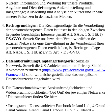
Nutzern; Information und Werbung für unsere Produkte,
Angebote und Dienstleistungen; Außerdarstellung und
Imagepflege; Auswertung und Analyse der Nutzer und Inhalte
unserer Präsenzen in den sozialen Medien.
Rechtsgrundlagen:
Die Rechtsgrundlage für die Verarbeitung
der personenbezogenen Daten ist unser in den obigen Zwecken
liegendes berechtigtes Interesse gemäß Art. 6 Abs. 1 S. 1 lit. f)
DS-GVO. Soweit Sie uns bzw. dem Verantwortlichen des
sozialen Netzwerks eine Einwilligung in die Verarbeitung Ihrer
personenbezogenen Daten erteilt haben, ist Rechtsgrundlage
Art. 6 Abs. 1 S. 1 lit. a) i.V.m. Art. 7 DS-GVO.
Datenübermittlung/Empfängerkategorie:
Soziales
Netzwerk. Soweit die US-Anbieter unter dem Privacy-Shield-
Abkommen zertifiziert (
https://www.privacyshield.gov/EU-US-
Framework
) sind, wird sichergestellt, dass das europäische
Datenschutzrecht eingehalten wird.
Die Datenschutzhinweise, Auskunftsmöglichkeiten und
Widerspruchmöglichkeiten (Opt-Out) der jeweiligen Netzwerke
/ Diensteanbieter finden Sie hier:
•
Instagram
– Diensteanbieter: Facebook Ireland Ltd., 4 Grand
Canal Square, Grand Canal Harbour, Dublin 2, Irland) –