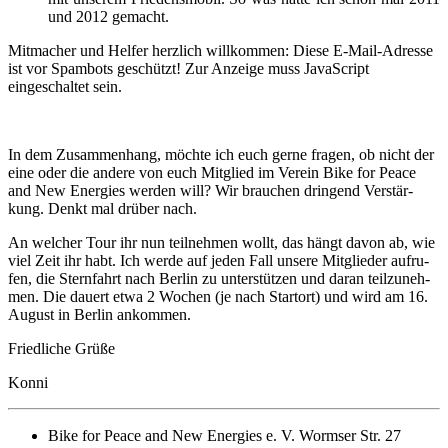
und 2012 ge­macht.
Mitmacher und Helfer herzlich willkommen:
Diese E-Mail-Adresse
ist vor Spambots geschützt! Zur Anzeige muss JavaScript
eingeschaltet sein.
In dem Zu­sam­men­hang, möch­te ich euch ger­ne fra­gen, ob nicht der
ei­ne oder die an­de­re von euch Mit­glied im Ver­ein Bike for Peace
and New En­er­gies wer­den will? Wir brau­chen drin­gend Ver­stär­
kung. Denkt mal drü­ber nach.
An wel­cher Tour ihr nun teil­neh­men wollt, das hängt da­von ab, wie
viel Zeit ihr habt. Ich wer­de auf je­den Fall un­se­re Mit­glie­der auf­ru­
fen, die Stern­fahrt nach Ber­lin zu un­ter­stüt­zen und dar­an teil­zu­neh­
men. Die dau­ert et­wa 2 Wo­chen (je nach Start­ort) und wird am 16.
Au­gust in Ber­lin an­kom­men.
Friedliche Grüße
Konni
Bike for Peace and New Energies e. V. Wormser Str. 27