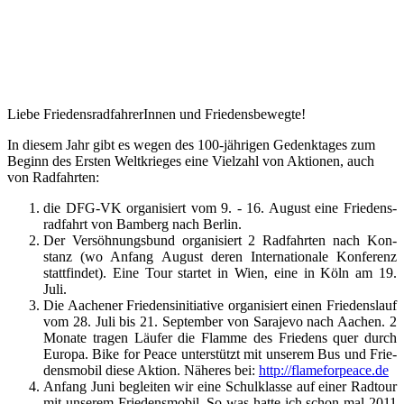
Liebe FriedensradfahrerInnen und Friedensbewegte!
In diesem Jahr gibt es we­gen des 100-jäh­ri­gen Ge­denk­ta­ges zum
Be­ginn des Ers­ten Welt­krie­ges ei­ne Viel­zahl von Ak­tio­nen, auch
von Rad­fahr­ten:
die DFG-VK or­ga­ni­siert vom 9. - 16. August ei­ne Frie­dens­
radfahrt von Bamberg nach Ber­lin.
Der Ver­söh­nungs­bund or­ga­ni­siert 2 Rad­fahr­ten nach Kon­
stanz (wo An­fang Au­gust de­ren In­ter­na­tio­na­le Kon­fe­renz
statt­fin­det). Ei­ne Tour star­tet in Wien, ei­ne in Köln am 19.
Juli.
Die Aa­che­ner Frie­dens­in­itia­ti­ve or­ga­ni­siert ei­nen Frie­dens­lauf
vom 28. Ju­li bis 21. Sep­tem­ber von Sa­ra­je­vo nach Aa­chen. 2
Mo­na­te tra­gen Läu­fer die Flam­me des Frie­dens quer durch
Eu­ro­pa. Bike for Peace unterstützt mit un­se­rem Bus und Frie­
dens­mo­bil die­se Aktion. Nä­he­res bei:
http://flameforpeace.de
An­fang Ju­ni begleiten wir ei­ne Schul­klas­se auf ei­ner Rad­tour
mit unserem Friedensmobil. So was hat­te ich schon mal 2011