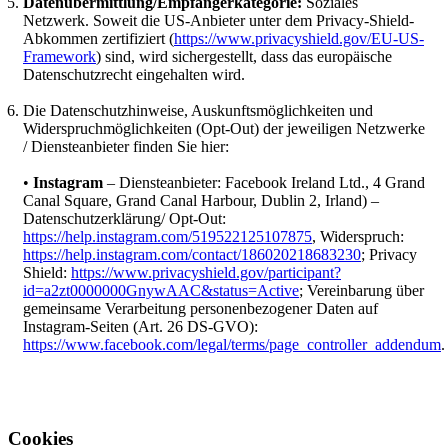
Datenübermittlung/Empfängerkategorie:
Soziales
Netzwerk. Soweit die US-Anbieter unter dem Privacy-Shield-
Abkommen zertifiziert (
https://www.privacyshield.gov/EU-US-
Framework
) sind, wird sichergestellt, dass das europäische
Datenschutzrecht eingehalten wird.
Die Datenschutzhinweise, Auskunftsmöglichkeiten und
Widerspruchmöglichkeiten (Opt-Out) der jeweiligen Netzwerke
/ Diensteanbieter finden Sie hier:
•
Instagram
– Diensteanbieter: Facebook Ireland Ltd., 4 Grand
Canal Square, Grand Canal Harbour, Dublin 2, Irland) –
Datenschutzerklärung/ Opt-Out:
https://help.instagram.com/519522125107875
, Widerspruch:
https://help.instagram.com/contact/186020218683230
; Privacy
Shield:
https://www.privacyshield.gov/participant?
id=a2zt0000000GnywAAC&status=Active
; Vereinbarung über
gemeinsame Verarbeitung personenbezogener Daten auf
Instagram-Seiten (Art. 26 DS-GVO):
https://www.facebook.com/legal/terms/page_controller_addendum
.
Cookies