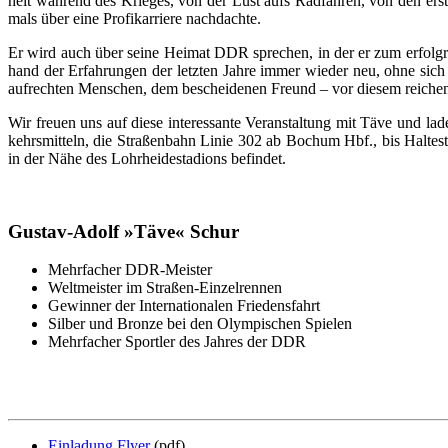
heit wäh­rend des Krie­ges, von der Lust aufs Rad­fah­ren, von den ers­ten
mals über ei­ne Pro­fi­kar­rie­re nach­dach­te.
Er wird auch über sei­ne Hei­mat DDR spre­chen, in der er zum er­folg­re
hand der Er­fah­run­gen der letz­ten Jah­re im­mer wie­der neu, oh­ne sic
auf­rech­ten Men­schen, dem be­schei­de­nen Freund – vor die­sem rei­che
Wir freu­en uns auf die­se in­ter­es­san­te Ver­an­stal­tung mit Tä­ve und l
kehrs­mit­teln, die Stra­ßen­bahn Li­nie 302 ab Bo­chum Hbf., bis Hal­te­
in der Nä­he des Lohr­hei­de­sta­di­ons be­fin­det.
Gus­tav-Adolf »Tä­ve« Schur
Mehrfacher DDR-Meister
Weltmeister im Straßen-Einzelrennen
Gewinner der Internationalen Friedensfahrt
Silber und Bronze bei den Olympischen Spielen
Mehrfacher Sportler des Jahres der DDR
Einladung Flyer
(pdf)