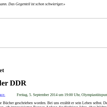
kann. Das Gegenteil ist schon schwieriger.»
et
 der DDR
Frei­tag, 5. Sep­tem­ber 2014 um 19:00 Uhr, Olym­pia­stütz­pu
Bü­cher ge­schrie­ben wor­den. Bei uns er­zählt er sein Le­ben selbst. Der 