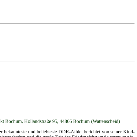
nkt Bo­chum, Hol­land­stra­ße 95, 44866 Bo­chum-(Wat­ten­scheid)
be­kann­tes­te und be­lieb­tes­te DDR-Ath­let be­rich­tet von sei­ner Kind­