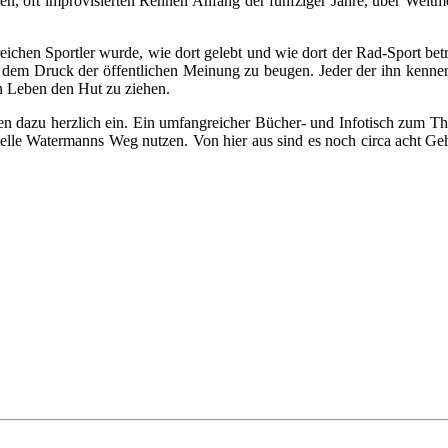
, oft im­pro­vi­sier­ten Ren­nen An­fang der fünf­zi­ger Jah­re, über Welt­me
i­chen Sport­ler wur­de, wie dort ge­lebt und wie dort der Rad-Sport be­tri
h dem Druck der öf­fent­li­chen Mei­nung zu beu­gen. Je­der der ihn ken­nen 
n Le­ben den Hut zu zie­hen.
a­den da­zu herz­lich ein. Ein um­fang­rei­cher Bü­cher- und In­fo­tisch zum T
stel­le Wa­ter­manns Weg nut­zen. Von hier aus sind es noch cir­ca acht Geh­