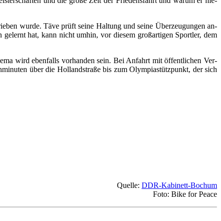
is­ter­schaf­ten und die gro­ße Zeit der Frie­dens­fahrt und war­um er nie­
e­ben wur­de. Tä­ve prüft sei­ne Hal­tung und sei­ne Über­zeu­gun­gen an­
ge­lernt hat, kann nicht um­hin, vor die­sem gro­ßar­ti­gen Sport­ler, dem
he­ma wird eben­falls vor­han­den sein. Bei An­fahrt mit öf­fent­li­chen Ver­
mi­nu­ten über die Hol­land­stra­ße bis zum Olym­pia­stütz­punkt, der sich
Quelle:
DDR-Kabinett-Bochum
Foto: Bike for Peace