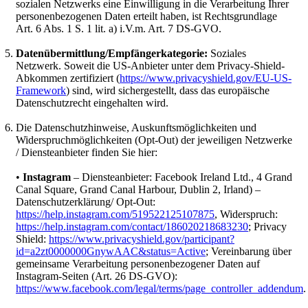
sozialen Netzwerks eine Einwilligung in die Verarbeitung Ihrer
personenbezogenen Daten erteilt haben, ist Rechtsgrundlage
Art. 6 Abs. 1 S. 1 lit. a) i.V.m. Art. 7 DS-GVO.
Datenübermittlung/Empfängerkategorie:
Soziales
Netzwerk. Soweit die US-Anbieter unter dem Privacy-Shield-
Abkommen zertifiziert (
https://www.privacyshield.gov/EU-US-
Framework
) sind, wird sichergestellt, dass das europäische
Datenschutzrecht eingehalten wird.
Die Datenschutzhinweise, Auskunftsmöglichkeiten und
Widerspruchmöglichkeiten (Opt-Out) der jeweiligen Netzwerke
/ Diensteanbieter finden Sie hier:
•
Instagram
– Diensteanbieter: Facebook Ireland Ltd., 4 Grand
Canal Square, Grand Canal Harbour, Dublin 2, Irland) –
Datenschutzerklärung/ Opt-Out:
https://help.instagram.com/519522125107875
, Widerspruch:
https://help.instagram.com/contact/186020218683230
; Privacy
Shield:
https://www.privacyshield.gov/participant?
id=a2zt0000000GnywAAC&status=Active
; Vereinbarung über
gemeinsame Verarbeitung personenbezogener Daten auf
Instagram-Seiten (Art. 26 DS-GVO):
https://www.facebook.com/legal/terms/page_controller_addendum
.