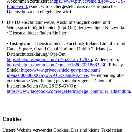
Abkommen zertifiziert (
https://www.privacyshield.gov/EU-US-
Framework
) sind, wird sichergestellt, dass das europäische
Datenschutzrecht eingehalten wird.
Die Datenschutzhinweise, Auskunftsmöglichkeiten und
Widerspruchmöglichkeiten (Opt-Out) der jeweiligen Netzwerke
/ Diensteanbieter finden Sie hier:
•
Instagram
– Diensteanbieter: Facebook Ireland Ltd., 4 Grand
Canal Square, Grand Canal Harbour, Dublin 2, Irland) –
Datenschutzerklärung/ Opt-Out:
https://help.instagram.com/519522125107875
, Widerspruch:
https://help.instagram.com/contact/186020218683230
; Privacy
Shield:
https://www.privacyshield.gov/participant?
id=a2zt0000000GnywAAC&status=Active
; Vereinbarung über
gemeinsame Verarbeitung personenbezogener Daten auf
Instagram-Seiten (Art. 26 DS-GVO):
https://www.facebook.com/legal/terms/page_controller_addendum
.
Cookies
Unsere Website verwendet Cookies. Das sind kleine Textdateien,