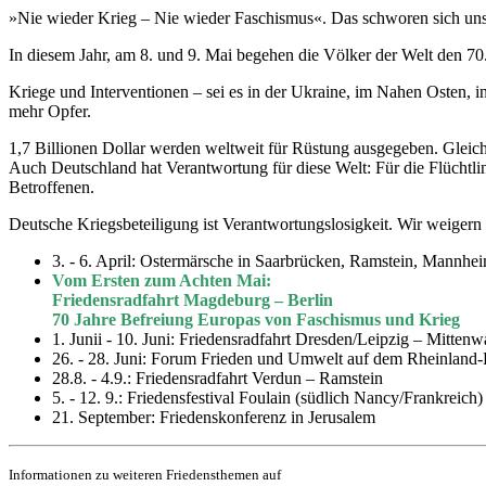
»Nie wieder Krieg – Nie wieder Faschismus«. Das schworen sich uns
In diesem Jahr, am 8. und 9. Mai begehen die Völker der Welt den 70
Kriege und Interventionen – sei es in der Ukraine, im Nahen Osten, i
mehr Opfer.
1,7 Billionen Dollar werden weltweit für Rüstung ausgegeben. Gleich
Auch Deutschland hat Verantwortung für diese Welt: Für die Flüchtling
Betroffenen.
Deutsche Kriegsbeteiligung ist Verantwortungslosigkeit. Wir weigern 
3. - 6. April: Ostermärsche in Saarbrücken, Ramstein, Mannhei
Vom Ersten zum Achten Mai:
Friedensradfahrt Magdeburg – Berlin
70 Jahre Befreiung Europas von Faschismus und Krieg
1. Junii - 10. Juni: Friedensradfahrt Dresden/Leipzig – Mittenw
26. - 28. Juni: Forum Frieden und Umwelt auf dem Rheinland-
28.8. - 4.9.: Friedensradfahrt Verdun – Ramstein
5. - 12. 9.: Friedensfestival Foulain (südlich Nancy/Frankreich)
21. September: Friedenskonferenz in Jerusalem
Informationen zu weiteren Friedensthemen
auf