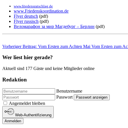
www.friedensratschlag.de
www.Friedenskoordination.de
Flyer deutsch
(pdf)
Flyer russisch
(pdf)
Веломарафон за мир Магдебург – Берлин
(pdf)
Vorheriger Beitrag: Vom Ersten zum Achten Mai
Vom Ersten zum Ac
Wer liest hier gerade?
Aktuell sind 177 Gäste und keine Mitglieder online
Redaktion
Benutzername
Passwort
Passwort anzeigen
Angemeldet bleiben
Web-Authentifizierung
Anmelden