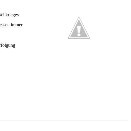
eltkrieges.
dessen immer
erfolgung