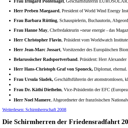
Frau Irmgard Pontenagel
, Geschäftsführerin EUROSOLAR
Herr Preben Maegaard
, President of World Wind Energy Inst
Frau Barbara Rütting
, Schauspielerin, Buchautorin, Abgeord
Frau Hanne May
, Chefredakteurin »neue energie - das Magaz
Herr Christopher Flavin
, Präsident vom Worldwatch Institut
Herr Jean-Marc Jossart
, Vorsitzender des Europäischen B
Belarussischer Radsportverband
. Präsident: Herr Alexande
Herr Hans-Christoph Graf von Sponeck,
Diplomat, ehemal. 
Frau Ursula Sladek,
Geschäftsführerin der atomstromlosen, k
Frau Dr. Käthi Diethelm
, Vice-Präsidentin der EFC (Europea
Herr Noel Mamere
, Abgeordneter der französischen Nationa
Weiterlesen: Schirmherrschaft 2008
Die Schirmherren der Friedensradfahrt 20