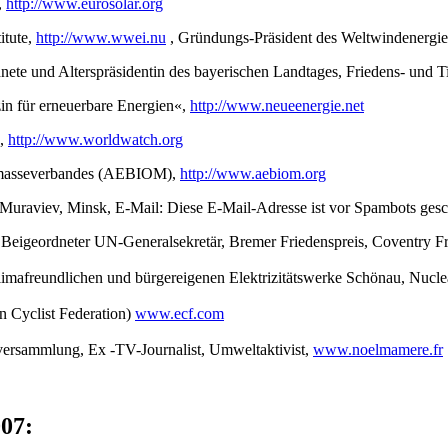
,
http://www.eurosolar.org
itute,
http://www.wwei.nu
, Gründungs-Präsident des Weltwindenergie
nete und Alterspräsidentin des bayerischen Landtages, Friedens- und Tie
in für erneuerbare Energien«,
http://www.neueenergie.net
e,
http://www.worldwatch.org
iomasseverbandes (AEBIOM),
http://www.aebiom.org
r Muraviev, Minsk, E-Mail:
Diese E-Mail-Adresse ist vor Spambots gesch
Beigeordneter UN-Generalsekretär, Bremer Friedenspreis, Coventry Fr
limafreundlichen und bürgereigenen Elektrizitätswerke Schönau, Nucl
n Cyclist Federation)
www.ecf.com
lversammlung, Ex -TV-Journalist, Umweltaktivist,
www.noelmamere.fr
07: