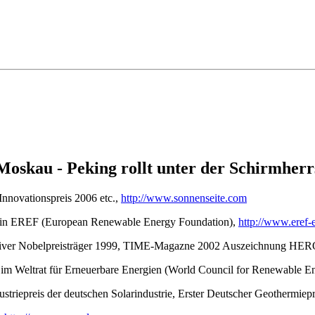
Moskau - Peking rollt unter der Schirmherr
 Innovationspreis 2006 etc.,
http://www.sonnenseite.com
tin EREF (European Renewable Energy Foundation),
http://www.eref-
rnativer Nobelpreisträger 1999, TIME-Magazne 2002 Auszeichnun
d im Weltrat für Erneuerbare Energien (World Council for Renewabl
striepreis der deutschen Solarindustrie, Erster Deutscher Geothermiepr