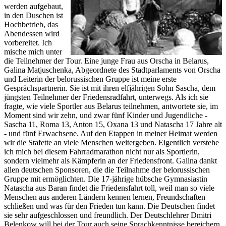
werden aufgebaut,
in den Duschen ist
Hochbetrieb, das
Abendessen wird
vorbereitet. Ich
mische mich unter
die Teilnehmer der Tour. Eine junge Frau aus Orscha in Belarus,
Galina Matjuschenka, Abgeordnete des Stadtparlaments von Orscha
und Leiterin der belorussischen Gruppe ist meine erste
Gesprächspartnerin. Sie ist mit ihren elfjährigen Sohn Sascha, dem
jüngsten Teilnehmer der Friedensradfahrt, unterwegs. Als ich sie
fragte, wie viele Sportler aus Belarus teilnehmen, antwortete sie, im
Moment sind wir zehn, und zwar fünf Kinder und Jugendliche -
Sascha 11, Roma 13, Anton 15, Oxana 13 und Natascha 17 Jahre alt
- und fünf Erwachsene. Auf den Etappen in meiner Heimat werden
wir die Stafette an viele Menschen weitergeben. Eigentlich verstehe
ich mich bei diesem Fahrradmarathon nicht nur als Sportlerin,
sondern vielmehr als Kämpferin an der Friedensfront. Galina dankt
allen deutschen Sponsoren, die die Teilnahme der belorussischen
Gruppe mit ermöglichten. Die 17-jährige hübsche Gymnasiastin
Natascha aus Baran findet die Friedensfahrt toll, weil man so viele
Menschen aus anderen Ländern kennen lernen, Freundschaften
schließen und was für den Frieden tun kann. Die Deutschen findet
sie sehr aufgeschlossen und freundlich. Der Deutschlehrer Dmitri
Belenkow will bei der Tour auch seine Sprachkenntnisse bereichern.