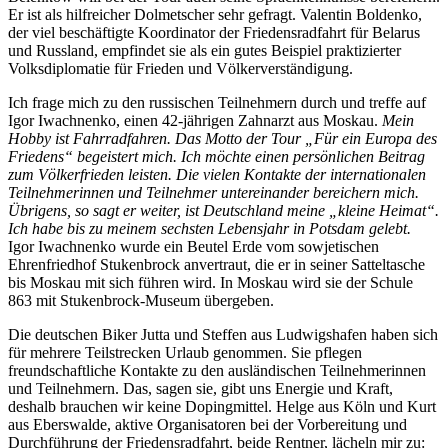
Er ist als hilfreicher Dolmetscher sehr gefragt. Valentin Boldenko,
der viel beschäftigte Koordinator der Friedensradfahrt für Belarus
und Russland, empfindet sie als ein gutes Beispiel praktizierter
Volksdiplomatie für Frieden und Völkerverständigung.
Ich frage mich zu den russischen Teilnehmern durch und treffe auf
Igor Iwachnenko, einen 42-jährigen Zahnarzt aus Moskau.
Mein
Hobby ist Fahrradfahren. Das Motto der Tour „Für ein Europa des
Friedens“ begeistert mich. Ich möchte einen persönlichen Beitrag
zum Völkerfrieden leisten. Die vielen Kontakte der internationalen
Teilnehmerinnen und Teilnehmer untereinander bereichern mich.
Übrigens, so sagt er weiter, ist Deutschland meine „kleine Heimat“.
Ich habe bis zu meinem sechsten Lebensjahr in Potsdam gelebt.
Igor Iwachnenko wurde ein Beutel Erde vom sowjetischen
Ehrenfriedhof Stukenbrock anvertraut, die er in seiner Satteltasche
bis Moskau mit sich führen wird. In Moskau wird sie der Schule
863 mit Stukenbrock-Museum übergeben.
Die deutschen Biker Jutta und Steffen aus Ludwigshafen haben sich
für mehrere Teilstrecken Urlaub genommen. Sie pflegen
freundschaftliche Kontakte zu den ausländischen Teilnehmerinnen
und Teilnehmern. Das, sagen sie, gibt uns Energie und Kraft,
deshalb brauchen wir keine Dopingmittel. Helge aus Köln und Kurt
aus Eberswalde, aktive Organisatoren bei der Vorbereitung und
Durchführung der Friedensradfahrt, beide Rentner, lächeln mir zu: