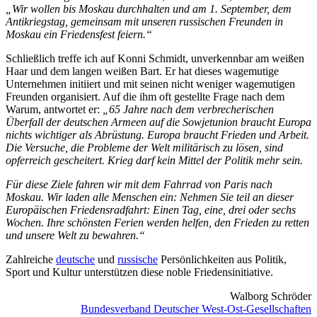
„Wir wollen bis Moskau durchhalten und am 1. September, dem
Antikriegstag, gemeinsam mit unseren russischen Freunden in
Moskau ein Friedensfest feiern.“
Schließlich treffe ich auf Konni Schmidt, unverkennbar am weißen
Haar und dem langen weißen Bart. Er hat dieses wagemutige
Unternehmen initiiert und mit seinen nicht weniger wagemutigen
Freunden organisiert. Auf die ihm oft gestellte Frage nach dem
Warum, antwortet er:
„65 Jahre nach dem verbrecherischen
Überfall der deutschen Armeen auf die Sowjetunion braucht Europa
nichts wichtiger als Abrüstung. Europa braucht Frieden und Arbeit.
Die Versuche, die Probleme der Welt militärisch zu lösen, sind
opferreich gescheitert. Krieg darf kein Mittel der Politik mehr sein.
Für diese Ziele fahren wir mit dem Fahrrad von Paris nach
Moskau. Wir laden alle Menschen ein: Nehmen Sie teil an dieser
Europäischen Friedensradfahrt: Einen Tag, eine, drei oder sechs
Wochen. Ihre schönsten Ferien werden helfen, den Frieden zu retten
und unsere Welt zu bewahren.“
Zahlreiche
deutsche
und
russische
Persönlichkeiten aus Politik,
Sport und Kultur unterstützen diese noble Friedensinitiative.
Walborg Schröder
Bundesverband Deutscher West-Ost-Gesellschaften