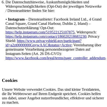
Die Datenschutzhinweise, Auskunftsmöglichkeiten und
Widerspruchmöglichkeiten (Opt-Out) der jeweiligen Netzwerke
/ Diensteanbieter finden Sie hier:
•
Instagram
– Diensteanbieter: Facebook Ireland Ltd., 4 Grand
Canal Square, Grand Canal Harbour, Dublin 2, Irland) –
Datenschutzerklärung/ Opt-Out:
https://help.instagram.com/519522125107875
, Widerspruch:
https://help.instagram.com/contact/186020218683230
; Privacy
Shield:
https://www.privacyshield.gov/participant?
id=a2zt0000000GnywAAC&status=Active
; Vereinbarung über
gemeinsame Verarbeitung personenbezogener Daten auf
Instagram-Seiten (Art. 26 DS-GVO):
https://www.facebook.com/legal/terms/page_controller_addendum
.
Cookies
Unsere Website verwendet Cookies. Das sind kleine Textdateien,
die Ihr Webbrowser auf Ihrem Endgerät speichert. Cookies helfen
uns dabei, unser Angebot nutzerfreundlicher, effektiver und sicherer
zu machen.