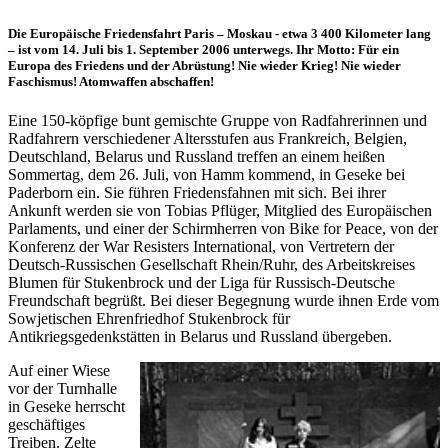
Die Europäische Friedensfahrt Paris – Moskau - etwa 3 400 Kilometer lang
– ist vom 14. Juli bis 1. September 2006 unterwegs. Ihr Motto: Für ein
Europa des Friedens und der Abrüstung! Nie wieder Krieg! Nie wieder
Faschismus! Atomwaffen abschaffen!
Eine 150-köpfige bunt gemischte Gruppe von Radfahrerinnen und
Radfahrern verschiedener Altersstufen aus Frankreich, Belgien,
Deutschland, Belarus und Russland treffen an einem heißen
Sommertag, dem 26. Juli, von Hamm kommend, in Geseke bei
Paderborn ein. Sie führen Friedensfahnen mit sich. Bei ihrer
Ankunft werden sie von Tobias Pflüger, Mitglied des Europäischen
Parlaments, und einer der Schirmherren von Bike for Peace, von der
Konferenz der War Resisters International, von Vertretern der
Deutsch-Russischen Gesellschaft Rhein/Ruhr, des Arbeitskreises
Blumen für Stukenbrock und der Liga für Russisch-Deutsche
Freundschaft begrüßt. Bei dieser Begegnung wurde ihnen Erde vom
Sowjetischen Ehrenfriedhof Stukenbrock für
Antikriegsgedenkstätten in Belarus und Russland übergeben.
Auf einer Wiese
vor der Turnhalle
in Geseke herrscht
geschäftiges
Treiben. Zelte