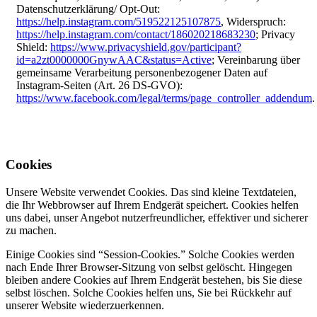
Datenschutzerklärung/ Opt-Out:
https://help.instagram.com/519522125107875
, Widerspruch:
https://help.instagram.com/contact/186020218683230
; Privacy
Shield:
https://www.privacyshield.gov/participant?
id=a2zt0000000GnywAAC&status=Active
; Vereinbarung über
gemeinsame Verarbeitung personenbezogener Daten auf
Instagram-Seiten (Art. 26 DS-GVO):
https://www.facebook.com/legal/terms/page_controller_addendum
.
Cookies
Unsere Website verwendet Cookies. Das sind kleine Textdateien,
die Ihr Webbrowser auf Ihrem Endgerät speichert. Cookies helfen
uns dabei, unser Angebot nutzerfreundlicher, effektiver und sicherer
zu machen.
Einige Cookies sind “Session-Cookies.” Solche Cookies werden
nach Ende Ihrer Browser-Sitzung von selbst gelöscht. Hingegen
bleiben andere Cookies auf Ihrem Endgerät bestehen, bis Sie diese
selbst löschen. Solche Cookies helfen uns, Sie bei Rückkehr auf
unserer Website wiederzuerkennen.