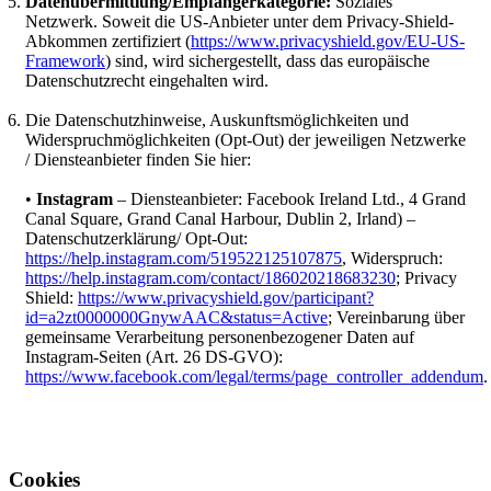
Datenübermittlung/Empfängerkategorie:
Soziales
Netzwerk. Soweit die US-Anbieter unter dem Privacy-Shield-
Abkommen zertifiziert (
https://www.privacyshield.gov/EU-US-
Framework
) sind, wird sichergestellt, dass das europäische
Datenschutzrecht eingehalten wird.
Die Datenschutzhinweise, Auskunftsmöglichkeiten und
Widerspruchmöglichkeiten (Opt-Out) der jeweiligen Netzwerke
/ Diensteanbieter finden Sie hier:
•
Instagram
– Diensteanbieter: Facebook Ireland Ltd., 4 Grand
Canal Square, Grand Canal Harbour, Dublin 2, Irland) –
Datenschutzerklärung/ Opt-Out:
https://help.instagram.com/519522125107875
, Widerspruch:
https://help.instagram.com/contact/186020218683230
; Privacy
Shield:
https://www.privacyshield.gov/participant?
id=a2zt0000000GnywAAC&status=Active
; Vereinbarung über
gemeinsame Verarbeitung personenbezogener Daten auf
Instagram-Seiten (Art. 26 DS-GVO):
https://www.facebook.com/legal/terms/page_controller_addendum
.
Cookies