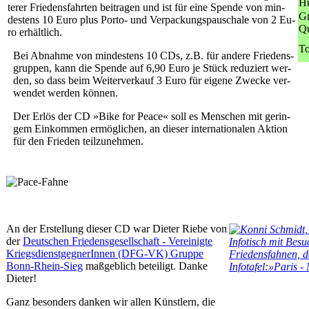
Hu
te­rer Frie­dens­fahr­ten bei­tra­gen und ist für ei­ne Spen­de von min­
Gr
des­tens 10 Eu­ro plus Por­to- und Ver­pa­ckungs­pau­scha­le von 2 Eu­
Qu
ro er­hält­lich.
To
Bei Ab­nah­me von min­des­tens 10 CDs, z.B. für an­de­re Frie­dens­
grup­pen, kann die Spen­de auf 6,90 Eu­ro je Stück re­du­ziert wer­
den, so dass beim Wei­ter­ver­kauf 3 Eu­ro für ei­ge­ne Zwe­cke ver­
wen­det wer­den kön­nen.
Der Er­lös der CD »Bike for Peace« soll es Men­schen mit ge­rin­
gem Ein­kom­men er­mög­li­chen, an die­ser in­ter­na­tio­na­len Ak­ti­on
für den Frie­den teil­zu­neh­men.
An der Erstellung dieser CD war Dieter Riebe von
der
Deutschen Friedensgesellschaft - Vereinigte
KriegsdienstgegnerInnen (DFG-VK) Gruppe
Bonn-Rhein-Sieg
maßgeblich beteiligt. Danke
Dieter!
Ganz besonders danken wir allen Künstlern, die