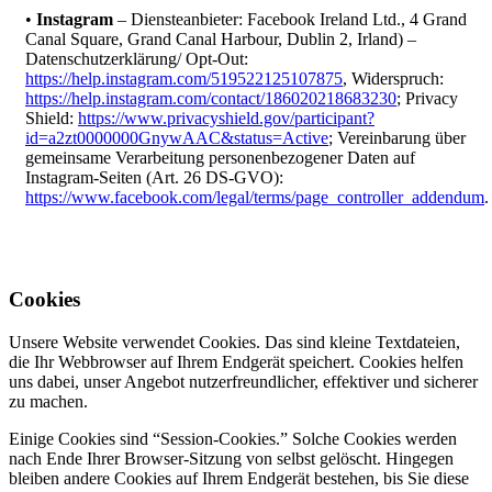
•
Instagram
– Diensteanbieter: Facebook Ireland Ltd., 4 Grand
Canal Square, Grand Canal Harbour, Dublin 2, Irland) –
Datenschutzerklärung/ Opt-Out:
https://help.instagram.com/519522125107875
, Widerspruch:
https://help.instagram.com/contact/186020218683230
; Privacy
Shield:
https://www.privacyshield.gov/participant?
id=a2zt0000000GnywAAC&status=Active
; Vereinbarung über
gemeinsame Verarbeitung personenbezogener Daten auf
Instagram-Seiten (Art. 26 DS-GVO):
https://www.facebook.com/legal/terms/page_controller_addendum
.
Cookies
Unsere Website verwendet Cookies. Das sind kleine Textdateien,
die Ihr Webbrowser auf Ihrem Endgerät speichert. Cookies helfen
uns dabei, unser Angebot nutzerfreundlicher, effektiver und sicherer
zu machen.
Einige Cookies sind “Session-Cookies.” Solche Cookies werden
nach Ende Ihrer Browser-Sitzung von selbst gelöscht. Hingegen
bleiben andere Cookies auf Ihrem Endgerät bestehen, bis Sie diese