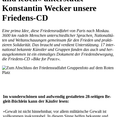
Konstantin Wecker unsere
Friedens-CD
Ei­ne pri­ma Idee, die­se Frie­dens­rad­fahrt von Pa­ris nach Mos­kau.
3600 km ra­deln Men­schen un­ter­schied­li­cher Spra­chen, Na­tio­na­li­tä­
ten und Welt­an­schau­un­gen ge­mein­sam für den Frie­den und prak­ti­
zie­ren So­li­da­ri­tät. Das braucht und ver­dient Un­ter­stüt­zung. 17 in­ter­
na­tio­nal be­kann­te Künst­ler und Grup­pen fan­den das auch und her­
aus­ge­kom­men ist ein ein­ma­li­ges Do­ku­ment der Frie­dens­be­we­gung,
die Frie­dens-CD »Bike for Peace«.
Im wun­der­schö­nen und auf­wen­dig ge­stal­te­ten 28-sei­ti­gen Be­
gleit-Büch­lein kann der Käu­fer le­sen:
»Ge­walt ist nicht hin­nehm­bar, vor al­lem mi­li­tä­ri­sche Ge­walt ist
voll­kom­men in­ak­zep­ta­bel. In die­sem Sin­ne hel­fen be­kann­te und