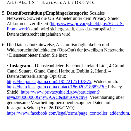
Art. 6 Abs. 1 S. 1 lit. a) i.V.m. Art. 7 DS-GVO.
Datenübermittlung/Empfängerkategorie:
Soziales
Netzwerk. Soweit die US-Anbieter unter dem Privacy-Shield-
Abkommen zertifiziert (
https://www.privacyshield.gov/EU-US-
Framework
) sind, wird sichergestellt, dass das europäische
Datenschutzrecht eingehalten wird.
Die Datenschutzhinweise, Auskunftsmöglichkeiten und
Widerspruchmöglichkeiten (Opt-Out) der jeweiligen Netzwerke
/ Diensteanbieter finden Sie hier:
•
Instagram
– Diensteanbieter: Facebook Ireland Ltd., 4 Grand
Canal Square, Grand Canal Harbour, Dublin 2, Irland) –
Datenschutzerklärung/ Opt-Out:
https://help.instagram.com/519522125107875
, Widerspruch:
https://help.instagram.com/contact/186020218683230
; Privacy
Shield:
https://www.privacyshield.gov/participant?
id=a2zt0000000GnywAAC&status=Active
; Vereinbarung über
gemeinsame Verarbeitung personenbezogener Daten auf
Instagram-Seiten (Art. 26 DS-GVO):
https://www.facebook.com/legal/terms/page_controller_addendum
.