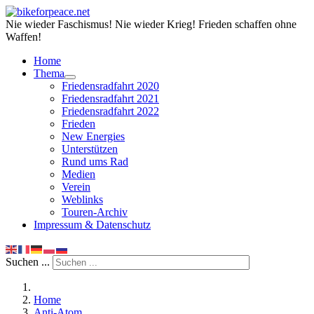
Nie wieder Faschismus! Nie wieder Krieg! Frieden schaffen ohne
Waffen!
Home
Thema
Friedensradfahrt 2020
Friedensradfahrt 2021
Friedensradfahrt 2022
Frieden
New Energies
Unterstützen
Rund ums Rad
Medien
Verein
Weblinks
Touren-Archiv
Impressum & Datenschutz
Suchen ...
Home
Anti-Atom