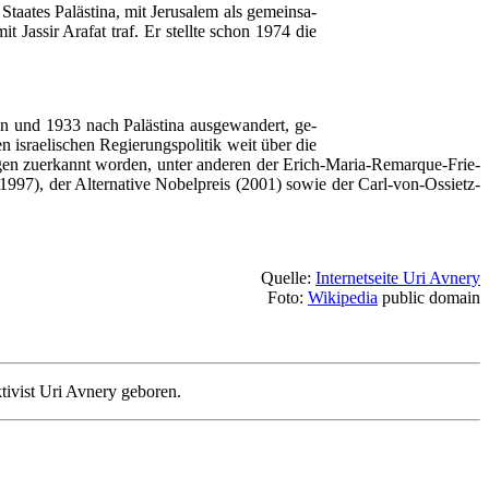
aa­tes Pa­läs­ti­na, mit Je­ru­sa­lem als ge­mein­sa­
mit Jas­sir Ara­fat traf. Er stell­te schon 1974 die
n und 1933 nach Pa­läs­ti­na aus­ge­wan­dert, ge­
len is­rae­li­schen Re­gie­rungs­po­li­tik weit über die
en zu­er­kannt wor­den, un­ter an­de­ren der Erich-Ma­ria-Re­mar­que-Frie­
997), der Al­ter­na­ti­ve No­bel­preis (2001) so­wie der Carl-von-Os­sietz­
Quelle:
Internetseite Uri Avnery
Foto:
Wikipedia
public domain
tivist Uri Avnery geboren.