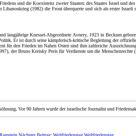
n Frie­dens und die Ko­exis­tenz zwei­er Staa­ten: des Staa­tes Is­rael und des St
m Li­ban­on­krieg (1982) die Front über­quer­te und sich als ers­ter Is­rae­li 
 lang­jähri­ge Knes­set-Ab­ge­ord­ne­te Av­ne­ry, 1923 in Be­ckum ge­bo­re
o­li­tik. Er ist durch sei­ne kämp­fe­risch-kri­ti­sche Be­glei­tung der of­fi­zi­el­
ent für den Frie­den im Na­hen Os­ten sind ihm zahl­rei­che Aus­zeich­nun­g
997), der Bru­no Kreis­ky Preis für Ver­diens­te um die Men­schen­rech­te (1
öhnung, Vor 90 Jahren wurde der israelische Journalist und Friedensak
 Ramstein
Nächster Beitrag: Weltfriedenstag
Weltfriedenstag