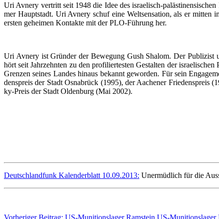
Uri Av­ne­ry ver­tritt seit 1948 die Idee des is­rae­lisch-pa­läs­ti­nen­si­sche
mer Haupt­stadt. Uri Av­ne­ry schuf ei­ne Welt­sen­sa­ti­on, als er mit­ten i
ers­ten ge­hei­men Kon­tak­te mit der PLO-Führung her.
Uri Av­ne­ry ist Gründer der Be­we­gung Gush Sha­lom. Der Pu­bli­zist und
hört seit Jahr­zehn­ten zu den pro­fi­lier­tes­ten Ge­stal­ten der is­rae­li­schen P
Gren­zen sei­nes Lan­des hin­aus be­kannt ge­wor­den. Für sein En­ga­ge­m
dens­preis der Stadt Os­na­brück (1995), der Aa­che­ner Frie­dens­preis (1
ky-Preis der Stadt Ol­den­burg (Mai 2002).
Deutschlandfunk Kalenderblatt 10.09.2013:
Unermüdlich für die Auss
Vorheriger Beitrag: US-Munitionslager Ramstein
US-Munitionslager