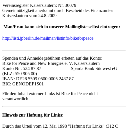
Vereinsregister Kaiserslautern: Nr. 30079
Gemeinnützigkeit anerkannt durch Bescheid des Finanzamtes
Kaiserslautern vom 24.8.2009
Man/Frau kann sich in unserer Mailingliste selbst eintragen:
http://listi.jpberlin.de/mailman/listinfo/bikeforpeace
Spenden und Anmeldegebühren erbeten auf das Konto:
Bike for Peace and New Energies e. V. Kaiserslautern
Konto Nr.: 524 87 87 Sparda Bank Südwest eG
(BLZ: 550 905 00)
IBAN: DE26 5509 0500 0005 2487 87
BIC: GENODEF1S01
Für den Inhalt externer Links ist Bike for Peace nicht
verantwortlich.
Hinweis zur Haftung für Links:
Durch das Urteil vom 12. Mai 1998 "Haftung für Links" (312 O