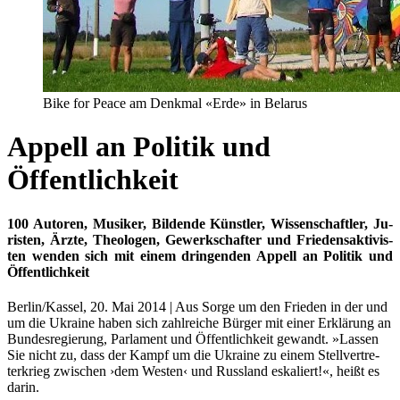
Bike for Peace am Denkmal «Erde» in Belarus
Appell an Politik und
Öffentlichkeit
100 Au­to­ren, Mu­si­ker, Bil­den­de Künst­ler, Wis­sen­­schaft­ler, Ju­
ris­ten, Ärz­te, Theo­lo­gen, Ge­werk­schaf­ter und Frie­dens­ak­ti­vis­
ten wen­den sich mit ei­nem drin­gen­den Ap­pell an Po­li­tik und
Öf­fent­lich­keit
Berlin/Kassel, 20. Mai 2014 | Aus Sor­ge um den Frie­den in der und
um die Ukrai­ne ha­ben sich zahl­rei­che Bür­ger mit ei­ner Er­klä­rung an
Bun­des­re­gie­rung, Par­la­ment und Öf­fent­lich­keit ge­wandt. »Las­sen
Sie nicht zu, dass der Kampf um die Ukrai­ne zu ei­nem Stell­ver­tre­
ter­krieg zwi­schen ›dem Wes­ten‹ und Russ­land es­ka­liert!«, heißt es
darin.