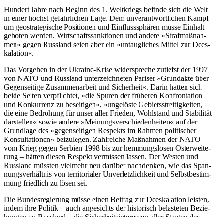
Hun­dert Jah­re nach Be­ginn des 1. Welt­kriegs be­fin­de sich die Welt
in ei­ner höchst ge­fähr­li­chen La­ge. Dem un­ver­ant­wort­li­chen Kampf
um geo­stra­te­gi­sche Po­si­tio­nen und Ein­fluss­sphä­ren müs­se Ein­halt
ge­bo­ten wer­den. Wirt­schafts­sank­tio­nen und an­de­re »Straf­maß­nah­
men« ge­gen Russ­land sei­en aber ein »un­taug­li­ches Mit­tel zur De­es­
ka­la­ti­on«.
Das Vor­ge­hen in der Ukrai­ne-Kri­se wi­der­spre­che zu­tiefst der 1997
von NA­TO und Russ­land un­ter­zeich­ne­ten Pa­ri­ser »Grund­ak­te über
Ge­gen­sei­ti­ge Zu­sam­men­ar­beit und Si­cher­heit«. Dar­in hat­ten sich
bei­de Sei­ten ver­pflich­tet, »die Spu­ren der frü­he­ren Kon­fron­ta­ti­on
und Kon­kur­renz zu be­sei­ti­gen«, »un­ge­lös­te Ge­biets­strei­tig­kei­ten,
die ei­ne Be­dro­hung für un­ser al­ler Frie­den, Wohl­stand und Sta­bi­li­tät
dar­stel­len« so­wie an­de­re »Mei­nungs­ver­schie­den­hei­ten« auf der
Grund­la­ge des »ge­gen­sei­ti­gen Re­spekts im Rah­men po­li­ti­scher
Kon­sul­ta­tio­nen« bei­zu­le­gen. Zahl­rei­che Maß­nah­men der NA­TO –
vom Krieg ge­gen Ser­bi­en 1998 bis zur hem­mungs­lo­sen Ost­erwei­te­
rung – hät­ten die­sen Re­spekt ver­mis­sen las­sen. Der Wes­ten und
Russ­land müss­ten viel­mehr neu dar­über nach­den­ken, wie das Span­
nungs­ver­hält­nis von ter­ri­to­ria­ler Un­ver­letz­lich­keit und Selbst­be­stim­
mung fried­lich zu lö­sen sei.
Die Bun­des­re­gie­rung müs­se ei­nen Bei­trag zur De­es­ka­la­ti­on leis­ten,
in­dem ih­re Po­li­tik – auch an­ge­sichts der his­to­risch be­las­te­ten Be­zie­
hun­gen zu Russ­land – die Si­cher­heits­in­ter­es­sen al­ler Staa­ten des