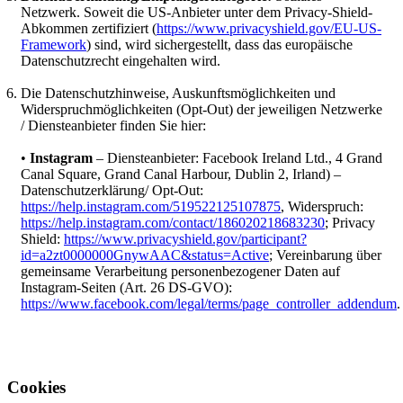
Netzwerk. Soweit die US-Anbieter unter dem Privacy-Shield-
Abkommen zertifiziert (
https://www.privacyshield.gov/EU-US-
Framework
) sind, wird sichergestellt, dass das europäische
Datenschutzrecht eingehalten wird.
Die Datenschutzhinweise, Auskunftsmöglichkeiten und
Widerspruchmöglichkeiten (Opt-Out) der jeweiligen Netzwerke
/ Diensteanbieter finden Sie hier:
•
Instagram
– Diensteanbieter: Facebook Ireland Ltd., 4 Grand
Canal Square, Grand Canal Harbour, Dublin 2, Irland) –
Datenschutzerklärung/ Opt-Out:
https://help.instagram.com/519522125107875
, Widerspruch:
https://help.instagram.com/contact/186020218683230
; Privacy
Shield:
https://www.privacyshield.gov/participant?
id=a2zt0000000GnywAAC&status=Active
; Vereinbarung über
gemeinsame Verarbeitung personenbezogener Daten auf
Instagram-Seiten (Art. 26 DS-GVO):
https://www.facebook.com/legal/terms/page_controller_addendum
.
Cookies