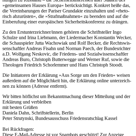
»ge­mein­sa­men Hau­ses Eu­ro­pa« be­rück­sich­tigt. Kon­kret hei­ße das,
die Ver­ein­ba­run­gen der Pa­ri­ser Grund­ak­te ein­zu­hal­ten und »rhe­to­
risch ab­zu­rüs­ten«, die »Straf­maß­nah­men« zu be­en­den und auf die
Ein­be­ru­fung ei­ner eu­ro­päi­schen Si­cher­heits­kon­fe­renz zu drän­gen.
Zu den Erst­un­ter­zeich­ner/in­nen ge­hö­ren die Schrift­stel­ler In­go
Schul­ze und Iri­na Lieb­mann, der Lie­der­ma­cher Kon­stan­tin We­cker,
die Schau­spie­ler Jut­ta Wa­cho­w­i­ak und Rolf Be­cker, die Rechts­wis­
sen­schaft­ler An­dre­as Fisahn und Nor­man Pa­ech, der Bun­des­rich­ter
a.D. Wolf­gang Nes­ko­vic, die Frie­dens- und So­zi­al­wis­sen­schaft­ler
An­dre­as Bu­ro, Chris­toph But­ter­weg­ge und Wer­ner Ruf, so­wie die
Theo­lo­gen Fried­rich Schor­lem­mer und Hans Chris­toph Stoodt.
Die In­itia­to­ren der Er­klä­rung »Aus Sor­ge um den Frie­den« wei­sen
au­ßer­dem auf die Mög­lich­keit hin, die Er­klä­rung on­line un­ter­zeich­
nen zu kön­nen (Adresse entfernt).
Wir bitten höflichst um Bekanntmachung dieser Mitteilung und der
Erklärung und verbleiben
mit besten Grüßen
Daniela Dahn, Schriftstellerin, Berlin
Peter Strutynski, Bundesausschuss Friedensratschlag Kassel
Bei Rückfragen:
Diese E-Mail-Adresse ist vor Spambots geschützt! Zur Anzeige