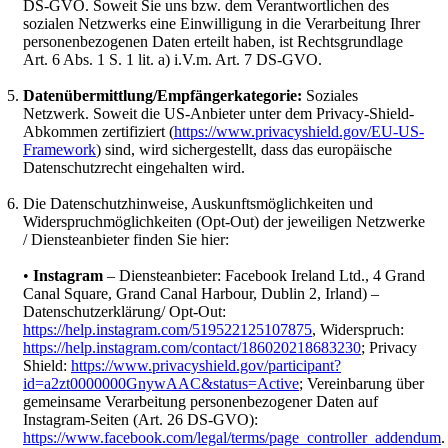
DS-GVO. Soweit Sie uns bzw. dem Verantwortlichen des
sozialen Netzwerks eine Einwilligung in die Verarbeitung Ihrer
personenbezogenen Daten erteilt haben, ist Rechtsgrundlage
Art. 6 Abs. 1 S. 1 lit. a) i.V.m. Art. 7 DS-GVO.
Datenübermittlung/Empfängerkategorie:
Soziales
Netzwerk. Soweit die US-Anbieter unter dem Privacy-Shield-
Abkommen zertifiziert (
https://www.privacyshield.gov/EU-US-
Framework
) sind, wird sichergestellt, dass das europäische
Datenschutzrecht eingehalten wird.
Die Datenschutzhinweise, Auskunftsmöglichkeiten und
Widerspruchmöglichkeiten (Opt-Out) der jeweiligen Netzwerke
/ Diensteanbieter finden Sie hier:
•
Instagram
– Diensteanbieter: Facebook Ireland Ltd., 4 Grand
Canal Square, Grand Canal Harbour, Dublin 2, Irland) –
Datenschutzerklärung/ Opt-Out:
https://help.instagram.com/519522125107875
, Widerspruch:
https://help.instagram.com/contact/186020218683230
; Privacy
Shield:
https://www.privacyshield.gov/participant?
id=a2zt0000000GnywAAC&status=Active
; Vereinbarung über
gemeinsame Verarbeitung personenbezogener Daten auf
Instagram-Seiten (Art. 26 DS-GVO):
https://www.facebook.com/legal/terms/page_controller_addendum
.