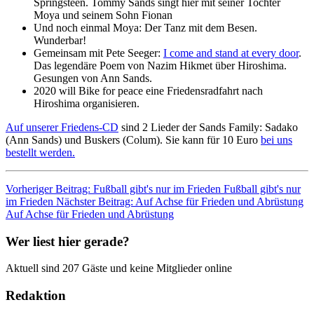
Springsteen. Tommy Sands singt hier mit seiner Tochter
Moya und seinem Sohn Fionan
Und noch einmal Moya: Der Tanz mit dem Besen.
Wunderbar!
Gemeinsam mit Pete Seeger:
I come and stand at every door
.
Das legendäre Poem von Nazim Hikmet über Hiroshima.
Gesungen von Ann Sands.
2020 will Bike for peace eine Friedensradfahrt nach
Hiroshima organisieren.
Auf unserer Friedens-CD
sind 2 Lieder der Sands Family: Sadako
(Ann Sands) und Buskers (Colum). Sie kann für 10 Euro
bei uns
bestellt werden.
Vorheriger Beitrag: Fußball gibt's nur im Frieden
Fußball gibt's nur
im Frieden
Nächster Beitrag: Auf Achse für Frieden und Abrüstung
Auf Achse für Frieden und Abrüstung
Wer liest hier gerade?
Aktuell sind 207 Gäste und keine Mitglieder online
Redaktion