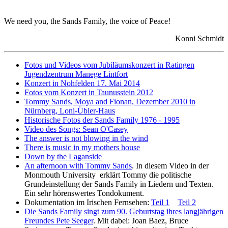
We need you, the Sands Family, the voice of Peace!
Konni Schmidt
Fotos und Videos vom Jubiläumskonzert in Ratingen
Jugendzentrum Manege Lintfort
Konzert in Nohfelden 17. Mai 2014
Fotos vom Konzert in Taunusstein 2012
Tommy Sands, Moya and Fionan, Dezember 2010 in
Nürnberg, Loni-Übler-Haus
Historische Fotos der Sands Family 1976 - 1995
Video des Songs: Sean O'Casey
The answer is not blowing in the wind
There is music in my mothers house
Down by the Laganside
An afternoon with Tommy Sands
. In diesem Video in der
Monmouth University erklärt Tommy die politische
Grundeinstellung der Sands Family in Liedern und Texten.
Ein sehr hörenswertes Tondokument.
Dokumentation im Irischen Fernsehen:
Teil 1
Teil 2
Die Sands Family singt zum 90. Geburtstag ihres langjährigen
Freundes Pete Seeger
. Mit dabei: Joan Baez, Bruce