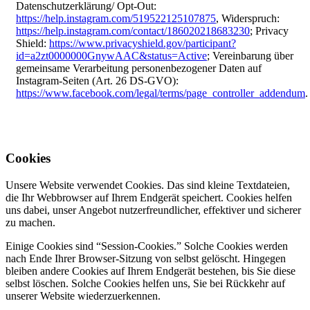
Datenschutzerklärung/ Opt-Out:
https://help.instagram.com/519522125107875
, Widerspruch:
https://help.instagram.com/contact/186020218683230
; Privacy
Shield:
https://www.privacyshield.gov/participant?
id=a2zt0000000GnywAAC&status=Active
; Vereinbarung über
gemeinsame Verarbeitung personenbezogener Daten auf
Instagram-Seiten (Art. 26 DS-GVO):
https://www.facebook.com/legal/terms/page_controller_addendum
.
Cookies
Unsere Website verwendet Cookies. Das sind kleine Textdateien,
die Ihr Webbrowser auf Ihrem Endgerät speichert. Cookies helfen
uns dabei, unser Angebot nutzerfreundlicher, effektiver und sicherer
zu machen.
Einige Cookies sind “Session-Cookies.” Solche Cookies werden
nach Ende Ihrer Browser-Sitzung von selbst gelöscht. Hingegen
bleiben andere Cookies auf Ihrem Endgerät bestehen, bis Sie diese
selbst löschen. Solche Cookies helfen uns, Sie bei Rückkehr auf
unserer Website wiederzuerkennen.