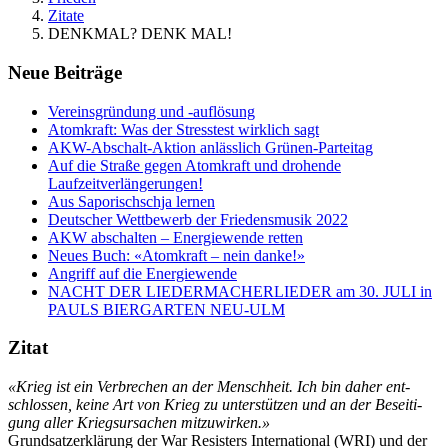
Zitate
DENKMAL? DENK MAL!
Neue Beiträge
Vereinsgründung und -auflösung
Atomkraft: Was der Stresstest wirklich sagt
AKW-Abschalt-Aktion anlässlich Grünen-Parteitag
Auf die Straße gegen Atomkraft und drohende
Laufzeitverlängerungen!
Aus Saporischschja lernen
Deutscher Wettbewerb der Friedensmusik 2022
AKW abschalten – Energiewende retten
Neues Buch: «Atomkraft – nein danke!»
Angriff auf die Energiewende
NACHT DER LIEDERMACHERLIEDER am 30. JULI in
PAULS BIERGARTEN NEU-ULM
Zitat
«Krieg ist ein Ver­bre­chen an der Mensch­heit. Ich bin da­her ent­
schlos­sen, kei­ne Art von Krieg zu un­ter­stüt­zen und an der Be­sei­ti­
gung al­ler Kriegs­ur­sa­chen mit­zu­wir­ken.»
Grund­satz­er­klä­rung der War Re­sis­ters In­ter­na­tio­nal (WRI) und der