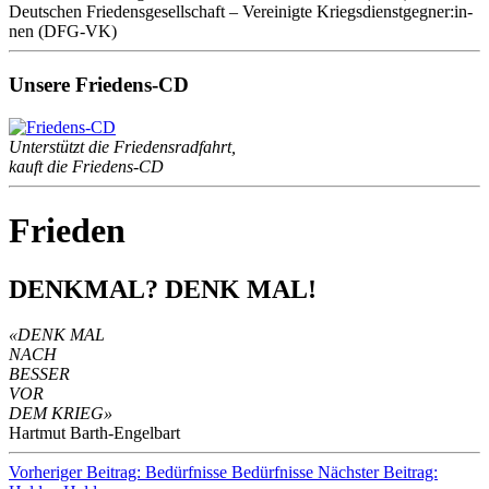
Deut­schen Frie­dens­ge­sell­schaft – Ver­ei­nig­te Kriegs­dienst­geg­ne­r:in­
nen (DFG-VK)
Unsere Friedens-CD
Unterstützt die Friedensradfahrt,
kauft die Friedens-CD
Frieden
DENKMAL? DENK MAL!
«DENK MAL
NACH
BESSER
VOR
DEM KRIEG»
Hartmut Barth-Engelbart
Vorheriger Beitrag: Bedürfnisse
Bedürfnisse
Nächster Beitrag: