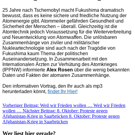
25 Jahre nach Tschernobyl macht Fukushima dramatisch
bewusst, dass es keine sichere und friedliche Nutzung der
Atomenergie gibt. Atommeiler gefährden Gesundheit und
Sicherheit der Menschen – überall. Gleichzeitig ist die
Atomtechnik jedoch Voraussetzung für die Weiterverbreitung
und Neuentwicklung von Atomwaffen. Die unlösbaren
Zusammenhänge von ziviler und militärischer
Nukleartechnologie sind auch nach der Tragödie von
Fukushima kaum Thema der politischen
Auseinandersetzung. In Zusammenarbeit mit den
Internationalen Ärzten zur Verhütung des Atomkrieges
(IPPNW) informierte
Alex Rosen
über die wenig bekannten
Daten und Fakten der atomaren Zusammenhänge.
Den informativen Vortrag, den Ihr auch als mp3
herunterladen könnt,
findet Ihr Hier!
Vorheriger Beitrag: Weil wir Frieden wollen …
Weil wir Frieden
wollen …
Nächster Beitrag: 8. Oktober: Proteste gegen
Afghanistan-Krieg in Saarbrücken
8. Oktober: Proteste gegen
Afghanistan-Krieg in Saarbrücken
Wer liest hier gerade?