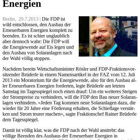
Energien
Berlin, 29.7.2013 |
Die FDP ist
wild ent­schlos­sen, den Aus­bau der
Er­neu­er­ba­ren En­er­gi­en kom­plett zu
be­en­den. Es ist schier un­glaub­lich
aber den­noch wahr: Die FDP will
die En­er­gie­wen­de auf Eis le­gen und
den Aus­bau von So­lar­an­la­gen nach
der Wahl völ­lig stop­pen.
Nach­dem be­reits Wirt­schafts­mi­nis­ter Rös­ler und FDP-Frak­ti­ons­vor­
sit­zen­der Brü­der­le in ei­nem Na­mens­ar­ti­kel in der FAZ vom 12. Ju­li
2013 ein Mo­ra­to­ri­um für die En­er­gie­wen­de, al­so für den Aus­bau al­
ler Er­neu­er­ba­ren En­er­gi­en for­der­ten, leg­te Brü­der­le am letz­ten
Sams­tag im Ta­ges­spie­gel noch ei­nen drauf: Um ein wei­te­res Stei­gen
der Strom­prei­se zu ver­hin­dern, will die FDP den Bau neu­er So­lar­an­
la­gen ver­hin­dern. »Je­den Tag kom­men neue So­lar­an­la­gen da­zu, die
wie­der für 20 Jah­re ei­ne För­de­rung er­hal­ten, die Schief­la­ge ver­stär­
ken und Strom teu­rer ma­chen«, sag­te Frak­ti­ons­chef Rai­ner Brü­der­le
dem Ta­ges­spie­gel.
Damit ist völlig klar, was die FDP nach der Wahl anstrebt: das
völlige Beenden des Ausbaus der Erneuerbare Energien in