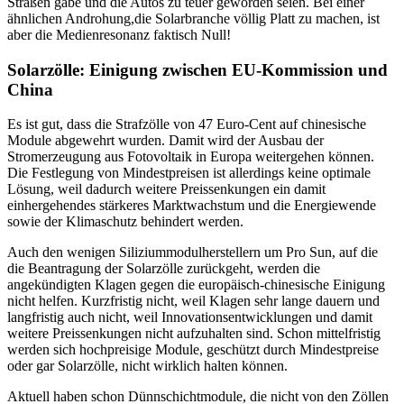
Straßen gäbe und die Autos zu teuer geworden seien. Bei einer
ähnlichen Androhung,die Solarbranche völlig Platt zu machen, ist
aber die Medienresonanz faktisch Null!
Solarzölle: Einigung zwischen EU-Kommission und
China
Es ist gut, dass die Strafzölle von 47 Euro-Cent auf chinesische
Module abgewehrt wurden. Damit wird der Ausbau der
Stromerzeugung aus Fotovoltaik in Europa weitergehen können.
Die Festlegung von Mindestpreisen ist allerdings keine optimale
Lösung, weil dadurch weitere Preissenkungen ein damit
einhergehendes stärkeres Marktwachstum und die Energiewende
sowie der Klimaschutz behindert werden.
Auch den wenigen Siliziummodulherstellern um Pro Sun, auf die
die Beantragung der Solarzölle zurückgeht, werden die
angekündigten Klagen gegen die europäisch-chinesische Einigung
nicht helfen. Kurzfristig nicht, weil Klagen sehr lange dauern und
langfristig auch nicht, weil Innovationsentwicklungen und damit
weitere Preissenkungen nicht aufzuhalten sind. Schon mittelfristig
werden sich hochpreisige Module, geschützt durch Mindestpreise
oder gar Solarzölle, nicht wirklich halten können.
Aktuell haben schon Dünnschichtmodule, die nicht von den Zöllen