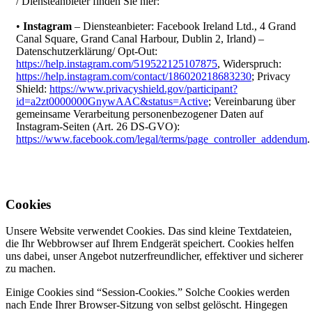
/ Diensteanbieter finden Sie hier:
•
Instagram
– Diensteanbieter: Facebook Ireland Ltd., 4 Grand
Canal Square, Grand Canal Harbour, Dublin 2, Irland) –
Datenschutzerklärung/ Opt-Out:
https://help.instagram.com/519522125107875
, Widerspruch:
https://help.instagram.com/contact/186020218683230
; Privacy
Shield:
https://www.privacyshield.gov/participant?
id=a2zt0000000GnywAAC&status=Active
; Vereinbarung über
gemeinsame Verarbeitung personenbezogener Daten auf
Instagram-Seiten (Art. 26 DS-GVO):
https://www.facebook.com/legal/terms/page_controller_addendum
.
Cookies
Unsere Website verwendet Cookies. Das sind kleine Textdateien,
die Ihr Webbrowser auf Ihrem Endgerät speichert. Cookies helfen
uns dabei, unser Angebot nutzerfreundlicher, effektiver und sicherer
zu machen.
Einige Cookies sind “Session-Cookies.” Solche Cookies werden
nach Ende Ihrer Browser-Sitzung von selbst gelöscht. Hingegen