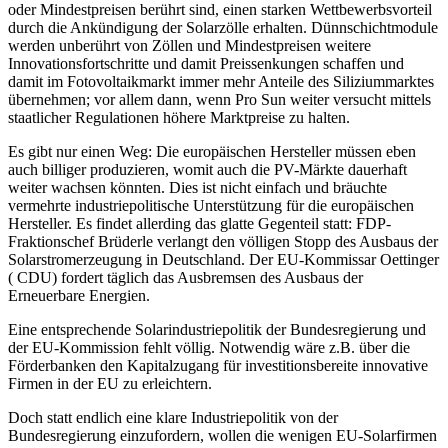
oder Mindestpreisen berührt sind, einen starken Wettbewerbsvorteil
durch die Ankündigung der Solarzölle erhalten. Dünnschichtmodule
werden unberührt von Zöllen und Mindestpreisen weitere
Innovationsfortschritte und damit Preissenkungen schaffen und
damit im Fotovoltaikmarkt immer mehr Anteile des Siliziummarktes
übernehmen; vor allem dann, wenn Pro Sun weiter versucht mittels
staatlicher Regulationen höhere Marktpreise zu halten.
Es gibt nur einen Weg: Die europäischen Hersteller müssen eben
auch billiger produzieren, womit auch die PV-Märkte dauerhaft
weiter wachsen könnten. Dies ist nicht einfach und bräuchte
vermehrte industriepolitische Unterstützung für die europäischen
Hersteller. Es findet allerding das glatte Gegenteil statt: FDP-
Fraktionschef Brüderle verlangt den völligen Stopp des Ausbaus der
Solarstromerzeugung in Deutschland. Der EU-Kommissar Oettinger
( CDU) fordert täglich das Ausbremsen des Ausbaus der
Erneuerbare Energien.
Eine entsprechende Solarindustriepolitik der Bundesregierung und
der EU-Kommission fehlt völlig. Notwendig wäre z.B. über die
Förderbanken den Kapitalzugang für investitionsbereite innovative
Firmen in der EU zu erleichtern.
Doch statt endlich eine klare Industriepolitik von der
Bundesregierung einzufordern, wollen die wenigen EU-Solarfirmen