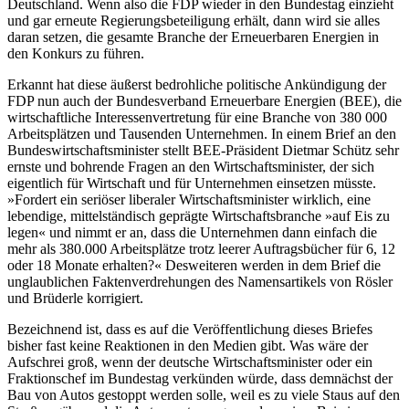
Deutschland. Wenn also die FDP wieder in den Bundestag einzieht
und gar erneute Regierungsbeteiligung erhält, dann wird sie alles
daran setzen, die gesamte Branche der Erneuerbaren Energien in
den Konkurs zu führen.
Erkannt hat diese äußerst bedrohliche politische Ankündigung der
FDP nun auch der Bundesverband Erneuerbare Energien (BEE), die
wirtschaftliche Interessenvertretung für eine Branche von 380 000
Arbeitsplätzen und Tausenden Unternehmen. In einem Brief an den
Bundeswirtschaftsminister stellt BEE-Präsident Dietmar Schütz sehr
ernste und bohrende Fragen an den Wirtschaftsminister, der sich
eigentlich für Wirtschaft und für Unternehmen einsetzen müsste.
»Fordert ein seriöser liberaler Wirtschaftsminister wirklich, eine
lebendige, mittelständisch geprägte Wirtschaftsbranche »auf Eis zu
legen« und nimmt er an, dass die Unternehmen dann einfach die
mehr als 380.000 Arbeitsplätze trotz leerer Auftragsbücher für 6, 12
oder 18 Monate erhalten?« Desweiteren werden in dem Brief die
unglaublichen Faktenverdrehungen des Namensartikels von Rösler
und Brüderle korrigiert.
Bezeichnend ist, dass es auf die Veröffentlichung dieses Briefes
bisher fast keine Reaktionen in den Medien gibt. Was wäre der
Aufschrei groß, wenn der deutsche Wirtschaftsminister oder ein
Fraktionschef im Bundestag verkünden würde, dass demnächst der
Bau von Autos gestoppt werden solle, weil es zu viele Staus auf den