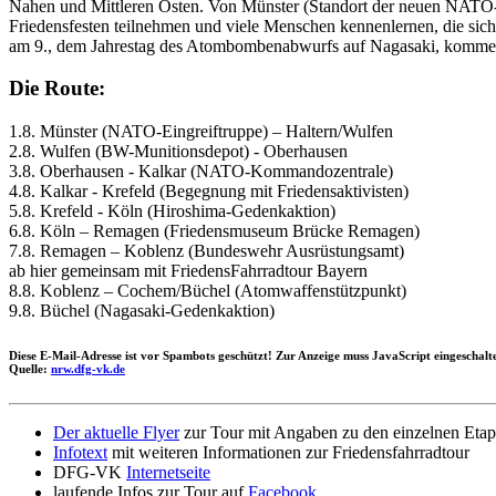
Nahen und Mittleren Osten. Von Münster (Standort der neuen NATO-E
Friedensfesten teilnehmen und viele Menschen kennenlernen, die sich
am 9., dem Jahrestag des Atombombenabwurfs auf Nagasaki, kommen
Die Route:
1.8. Münster (NATO-Eingreiftruppe) – Haltern/Wulfen
2.8. Wulfen (BW-Munitionsdepot) - Oberhausen
3.8. Oberhausen - Kalkar (NATO-Kommandozentrale)
4.8. Kalkar - Krefeld (Begegnung mit Friedensaktivisten)
5.8. Krefeld - Köln (Hiroshima-Gedenkaktion)
6.8. Köln – Remagen (Friedensmuseum Brücke Remagen)
7.8. Remagen – Koblenz (Bundeswehr Ausrüstungsamt)
ab hier gemeinsam mit FriedensFahrradtour Bayern
8.8. Koblenz – Cochem/Büchel (Atomwaffenstützpunkt)
9.8. Büchel (Nagasaki-Gedenkaktion)
Diese E-Mail-Adresse ist vor Spambots geschützt! Zur Anzeige muss JavaScript eingeschalte
Quelle:
nrw.dfg-vk.de
Der aktuelle Flyer
zur Tour mit Angaben zu den einzelnen Eta
Infotext
mit weiteren Informationen zur Friedensfahrradtour
DFG-VK
Internetseite
laufende Infos zur Tour auf
Facebook