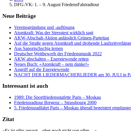
DFG-VK: 1. – 9. August FriedensFahrradtour
Neue Beiträge
Vereinsgründung und -auflösung
Atomkraft: Was der Stresstest wirklich sagt
AKW-Abschalt-Aktion anlässlich Grünen-Parteitag
Auf die Straße gegen Atomkraft und drohende Laufzeitverläng
Aus Saporischschja lernen
Deutscher Wettbewerb der Friedensmusik 2022
AKW abschalten – Energiewende retten
Neues Buch: «Atomkraft – nein danke!»
Angriff auf die Energiewende
NACHT DER LIEDERMACHERLIEDER am 30. JULI in
Interessant ist auch
1989: Die Sportfriedensstafette Paris – Moskau
Friedensradtour Bregenz – Strassbourg 2000
5. Friedensradfahrt Paris – Moskau überall begeistert empfange
Zitat
«Es ist alles gesagt – aber noch nicht von allen …»