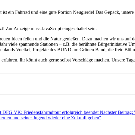
t ist ein Fahrrad und eine gute Portion Neugierde! Das Gepäck, unser
t! Zur Anzeige muss JavaScript eingeschaltet sein.
neuen Ideen feilen und die Natur genießen. Dazu machen wir uns auf d
tes Jahr viele spannende Stationen – z.B. die berühmte Bürgerinitiative
Deutschlands Voelkel, Projekte des BUND am Grünen Band, die freie 
een erfahren. Ihr könnt auch gerne selbst Vorschläge machen. Unsere T
et
DFG-VK: Friedensfahrradtour erfolgreich beendet
Nächster Beitrag:
erden und seiner Jugend wieder eine Zukunft geben"