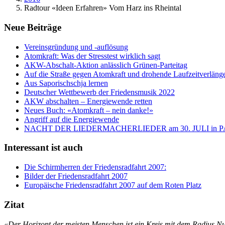
Radtour «Ideen Erfahren» Vom Harz ins Rheintal
Neue Beiträge
Vereinsgründung und -auflösung
Atomkraft: Was der Stresstest wirklich sagt
AKW-Abschalt-Aktion anlässlich Grünen-Parteitag
Auf die Straße gegen Atomkraft und drohende Laufzeitverläng
Aus Saporischschja lernen
Deutscher Wettbewerb der Friedensmusik 2022
AKW abschalten – Energiewende retten
Neues Buch: «Atomkraft – nein danke!»
Angriff auf die Energiewende
NACHT DER LIEDERMACHERLIEDER am 30. JULI in
Interessant ist auch
Die Schirmherren der Friedensradfahrt 2007:
Bilder der Friedensradfahrt 2007
Europäische Friedensradfahrt 2007 auf dem Roten Platz
Zitat
«Der Horizont der meisten Menschen ist ein Kreis mit dem Radius Nu