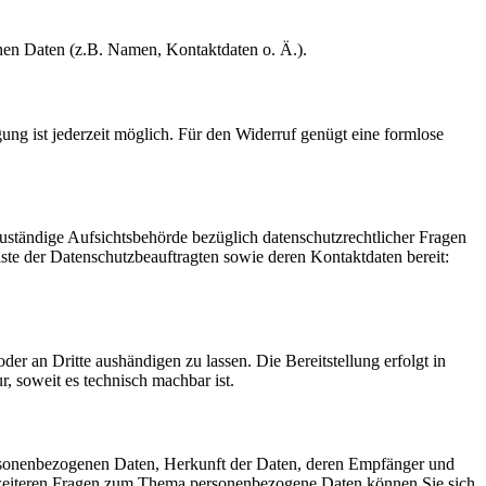
enen Daten (z.B. Namen, Kontaktdaten o. Ä.).
gung ist jederzeit möglich. Für den Widerruf genügt eine formlose
Zuständige Aufsichtsbehörde bezüglich datenschutzrechtlicher Fragen
iste der Datenschutzbeauftragten sowie deren Kontaktdaten bereit:
oder an Dritte aushändigen zu lassen. Die Bereitstellung erfolgt in
, soweit es technisch machbar ist.
ersonenbezogenen Daten, Herkunft der Daten, deren Empfänger und
 weiteren Fragen zum Thema personenbezogene Daten können Sie sich