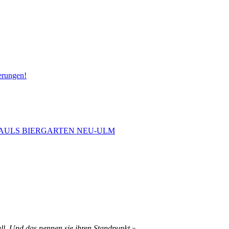
erungen!
 PAULS BIERGARTEN NEU-ULM
ll. Und das nennen sie ihren Standpunkt.»