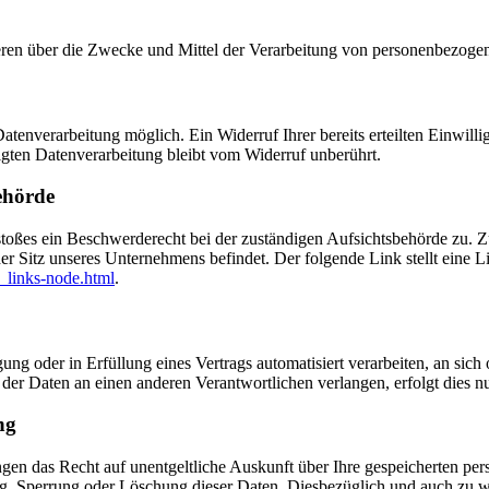
nderen über die Zwecke und Mittel der Verarbeitung von personenbezog
tenverarbeitung möglich. Ein Widerruf Ihrer bereits erteilten Einwilli
lgten Datenverarbeitung bleibt vom Widerruf unberührt.
ehörde
rstoßes ein Beschwerderecht bei der zuständigen Aufsichtsbehörde zu. 
er Sitz unseres Unternehmens befindet. Der folgende Link stellt eine L
_links-node.html
.
ung oder in Erfüllung eines Vertrags automatisiert verarbeiten, an sich 
er Daten an einen anderen Verantwortlichen verlangen, erfolgt dies nur
ng
ngen das Recht auf unentgeltliche Auskunft über Ihre gespeicherten p
ng, Sperrung oder Löschung dieser Daten. Diesbezüglich und auch zu