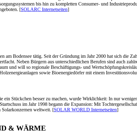
rsorgungssystemen bis hin zu kompletten Consumer- und Industriepro
ngeboten. [
SOLARC Internetseiten
]
n am Bodensee tätig. Seit der Gründung im Jahr 2000 hat sich die Zahl
rtfacht. Neben Bürgern aus unterschiedlichen Berufen sind auch zahlre
aum und will so regionale Beschäftigungs- und Wertschöpfungskreisläu
 Holzenergieanlagen sowie Bioenergiedörfer mit einem Investitionsvol
gie ein Stückchen besser zu machen, wurde Wirklichkeit: In nur weni
Startschuss im Jahr 1998 begann die Expansion: Mit Tochtergesellsch
 Solarkonzernen weltweit. [
SOLAR WORLD Internetseiten
]
IND & WÄRME