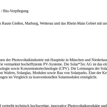
" / Bio-Verpflegung
den Raum Gießen, Marburg, Wetterau und das Rhein-Main Gebiet mit uns
en der Photovoltaikindustrie mit Hauptsitz in München und Niederlass
e vermarktet hocheffiziente PV-Systeme. Die Solar*Tec AG ist das ein
hnologie sowie Konzentratortechnologie (CPV). Die Leistungen der Sola
on Wafern, Solarglas, Modulen sowie Bau von Solarparks. Eine der Ke
ngen im Vergleich zu konventionellen Solarmodulen ermöglicht.
ertreibt technisch hochwertige, innovative Photovoltaikprodukte und 