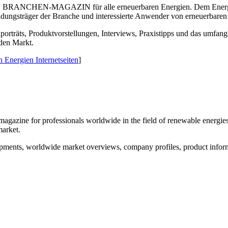
ANCHEN-MAGAZIN für alle erneuerbaren Energien. Dem Energ
eidungsträger der Branche und interessierte Anwender von erneuerbare
porträts, Produktvorstellungen, Interviews, Praxistipps und das umfa
den Markt.
Energien Internetseiten
]
l magazine for professionals worldwide in the field of renewable energ
market.
ts, worldwide market overviews, company profiles, product informat