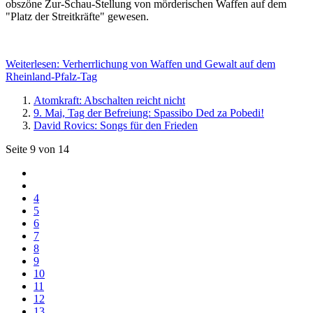
obszöne Zur-Schau-Stellung von mörderischen Waffen auf dem
"Platz der Streitkräfte" gewesen.
Weiterlesen: Verherrlichung von Waffen und Gewalt auf dem
Rheinland-Pfalz-Tag
Atomkraft: Abschalten reicht nicht
9. Mai, Tag der Befreiung: Spassibo Ded za Pobedi!
David Rovics: Songs für den Frieden
Seite 9 von 14
4
5
6
7
8
9
10
11
12
13