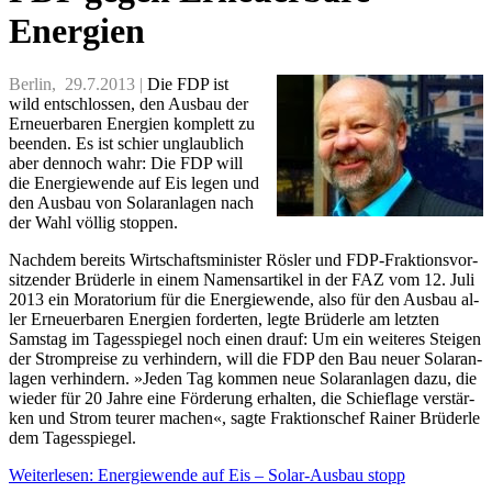
Energien
Berlin, 29.7.2013 |
Die FDP ist
wild ent­schlos­sen, den Aus­bau der
Er­neu­er­ba­ren En­er­gi­en kom­plett zu
be­en­den. Es ist schier un­glaub­lich
aber den­noch wahr: Die FDP will
die En­er­gie­wen­de auf Eis le­gen und
den Aus­bau von So­lar­an­la­gen nach
der Wahl völ­lig stop­pen.
Nach­dem be­reits Wirt­schafts­mi­nis­ter Rös­ler und FDP-Frak­ti­ons­vor­
sit­zen­der Brü­der­le in ei­nem Na­mens­ar­ti­kel in der FAZ vom 12. Ju­li
2013 ein Mo­ra­to­ri­um für die En­er­gie­wen­de, al­so für den Aus­bau al­
ler Er­neu­er­ba­ren En­er­gi­en for­der­ten, leg­te Brü­der­le am letz­ten
Sams­tag im Ta­ges­spie­gel noch ei­nen drauf: Um ein wei­te­res Stei­gen
der Strom­prei­se zu ver­hin­dern, will die FDP den Bau neu­er So­lar­an­
la­gen ver­hin­dern. »Je­den Tag kom­men neue So­lar­an­la­gen da­zu, die
wie­der für 20 Jah­re ei­ne För­de­rung er­hal­ten, die Schief­la­ge ver­stär­
ken und Strom teu­rer ma­chen«, sag­te Frak­ti­ons­chef Rai­ner Brü­der­le
dem Ta­ges­spie­gel.
Weiterlesen: Energiewende auf Eis – Solar‑Ausbau stopp