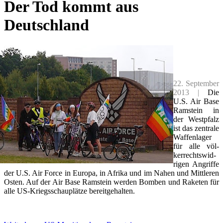
Der Tod kommt aus
Deutschland
22. September
2013 |
Die
U.S. Air Ba­se
Ram­stein in
der West­pfalz
ist das zen­tra­le
Waf­fen­la­ger
für al­le völ­
ker­rechts­wid­
ri­gen An­grif­fe
der U.S. Air Force in Eu­ro­pa, in Afri­ka und im Na­hen und Mitt­le­ren
Os­ten. Auf der Air Ba­se Ram­stein wer­den Bom­ben und Ra­ke­ten für
al­le US-Kriegs­schau­plät­ze be­reit­ge­hal­ten.