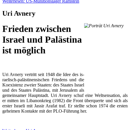
Weiterlesen: US-Munitionslager Ramstein
Uri Avnery
Frieden zwischen
Israel und Palästina
ist möglich
Uri Av­ne­ry ver­tritt seit 1948 die Idee des is­
rae­lisch-pa­läs­ti­nen­si­schen Frie­dens und die
Ko­exis­tenz zwei­er Staa­ten: des Staa­tes Is­rael
und des Staa­tes Pa­läs­ti­na, mit Je­ru­sa­lem als
ge­mein­sa­mer Haupt­stadt. Uri Av­ne­ry schuf ei­ne Welt­sen­sa­ti­on, als
er mit­ten im Li­ban­on­krieg (1982) die Front über­quer­te und sich als
ers­ter Is­rae­li mit Jas­sir Ara­fat traf. Er stell­te schon 1974 die ers­ten
ge­hei­men Kon­tak­te mit der PLO-Führung her.