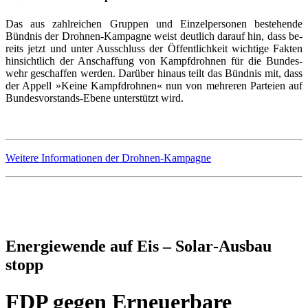
Das aus zahl­rei­chen Grup­pen und Ein­zel­per­so­nen be­ste­hen­de
Bünd­nis der Droh­nen-Kam­pa­gne weist deut­lich dar­auf hin, dass be­
reits jetzt und un­ter Aus­schluss der Öf­fent­lich­keit wich­ti­ge Fak­ten
hin­sicht­lich der An­schaf­fung von Kampf­droh­nen für die Bun­des­
wehr ge­schaf­fen wer­den. Da­rüber hin­aus teilt das Bünd­nis mit, dass
der Ap­pell »Kei­ne Kampf­droh­nen« nun von meh­re­ren Par­tei­en auf
Bun­des­vor­stands-Ebe­ne un­ter­stützt wird.
Weitere Informationen der Drohnen-Kampagne
Energiewende auf Eis – Solar‑Ausbau
stopp
FDP gegen Erneuerbare