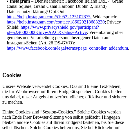
•
Instagram
– Diensteanbieter: Facebook Ireland Ltd., 4 Grand
Canal Square, Grand Canal Harbour, Dublin 2, Irland) –
Datenschutzerklärung/ Opt-Out:
https://help.instagram.com/519522125107875
, Widerspruch:
https://help.instagram.com/contact/186020218683230
; Privacy
Shield:
https://www.privacyshield.gov/participant?
id=a2zt0000000GnywAAC&status=Active
; Vereinbarung über
gemeinsame Verarbeitung personenbezogener Daten auf
Instagram-Seiten (Art. 26 DS-GVO):
https://www.facebook.com/legal/terms/page_controller_addendum
.
Cookies
Unsere Website verwendet Cookies. Das sind kleine Textdateien,
die Ihr Webbrowser auf Ihrem Endgerät speichert. Cookies helfen
uns dabei, unser Angebot nutzerfreundlicher, effektiver und sicherer
zu machen.
Einige Cookies sind “Session-Cookies.” Solche Cookies werden
nach Ende Ihrer Browser-Sitzung von selbst gelöscht. Hingegen
bleiben andere Cookies auf Ihrem Endgerät bestehen, bis Sie diese
selbst löschen. Solche Cookies helfen uns, Sie bei Rückkehr auf