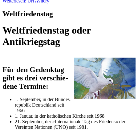
Weiterlesen: Uri Avnery
Weltfriedenstag
Weltfriedenstag oder
Antikriegstag
Für den Ge­denk­tag
gibt es drei ver­schie­
de­ne Ter­mi­ne:
1. Sep­tem­ber, in der Bun­des­
re­pu­blik Deutsch­land seit
1966
1. Ja­nu­ar, in der ka­tho­li­schen Kir­che seit 1968
21. September, der »Internationale Tag des Friedens« der
Vereinten Nationen (UNO) seit 1981.