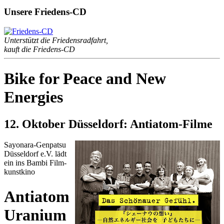
Unsere Friedens-CD
Unterstützt die Friedensradfahrt,
kauft die Friedens-CD
Bike for Peace and New
Energies
12. Oktober Düsseldorf: Antiatom-Filme
Sayo­nara-Gen­pat­su
Düs­sel­dorf e.V. lädt
ein ins Bam­bi Film­
kunst­ki­no
An­tia­tom
Ura­ni­um