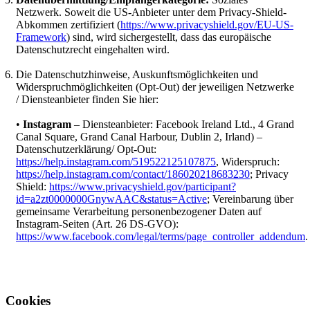
Netzwerk. Soweit die US-Anbieter unter dem Privacy-Shield-
Abkommen zertifiziert (
https://www.privacyshield.gov/EU-US-
Framework
) sind, wird sichergestellt, dass das europäische
Datenschutzrecht eingehalten wird.
Die Datenschutzhinweise, Auskunftsmöglichkeiten und
Widerspruchmöglichkeiten (Opt-Out) der jeweiligen Netzwerke
/ Diensteanbieter finden Sie hier:
•
Instagram
– Diensteanbieter: Facebook Ireland Ltd., 4 Grand
Canal Square, Grand Canal Harbour, Dublin 2, Irland) –
Datenschutzerklärung/ Opt-Out:
https://help.instagram.com/519522125107875
, Widerspruch:
https://help.instagram.com/contact/186020218683230
; Privacy
Shield:
https://www.privacyshield.gov/participant?
id=a2zt0000000GnywAAC&status=Active
; Vereinbarung über
gemeinsame Verarbeitung personenbezogener Daten auf
Instagram-Seiten (Art. 26 DS-GVO):
https://www.facebook.com/legal/terms/page_controller_addendum
.
Cookies