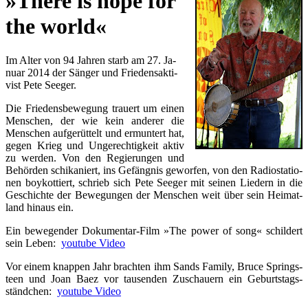
»There is hope for
the world«
Im Al­ter von 94 Jah­ren starb am 27. Ja­
nu­ar 2014 der Sän­ger und Frie­dens­ak­ti­
vist Pe­te See­ger.
Die Frie­dens­be­we­gung trau­ert um ei­nen
Men­schen, der wie kein an­de­rer die
Men­schen auf­ge­rüt­telt und er­mun­tert hat,
ge­gen Krieg und Un­ge­rech­tig­keit ak­tiv
zu wer­den. Von den Re­gie­run­gen und
­
Be­hör­den schi­ka­niert, ins Ge­fäng­nis ge­wor­fen, von den Ra­dio­sta­tio­
nen boy­kot­tiert, schrieb sich Pe­te See­ger mit sei­nen Lie­dern in die
Ge­schich­te der Be­we­gun­gen der Men­schen weit über sein Hei­mat­
land hin­aus ein.
Ein be­we­gen­der Do­ku­men­tar-Film »The power of song« schil­dert
sein Le­ben:
youtube Video
Vor ei­nem knap­pen Jahr brach­ten ihm Sands Fa­mi­ly, Bru­ce Springs­
teen und Jo­an Ba­ez vor tau­sen­den Zu­schau­ern ein Ge­burts­tags­
ständ­chen:
youtube Video