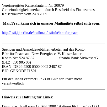
Vereinsregister Kaiserslautern: Nr. 30079
Gemeinnützigkeit anerkannt durch Bescheid des Finanzamtes
Kaiserslautern vom 24.8.2009
Man/Frau kann sich in unserer Mailingliste selbst eintragen:
http://listi.jpberlin.de/mailman/listinfo/bikeforpeace
Spenden und Anmeldegebühren erbeten auf das Konto:
Bike for Peace and New Energies e. V. Kaiserslautern
Konto Nr.: 524 87 87 Sparda Bank Südwest eG
(BLZ: 550 905 00)
IBAN: DE26 5509 0500 0005 2487 87
BIC: GENODEF1S01
Für den Inhalt externer Links ist Bike for Peace nicht
verantwortlich.
Hinweis zur Haftung für Links:
Durch das Urteil vom 12. Mai 1998 "Haftung für Links" (312 O