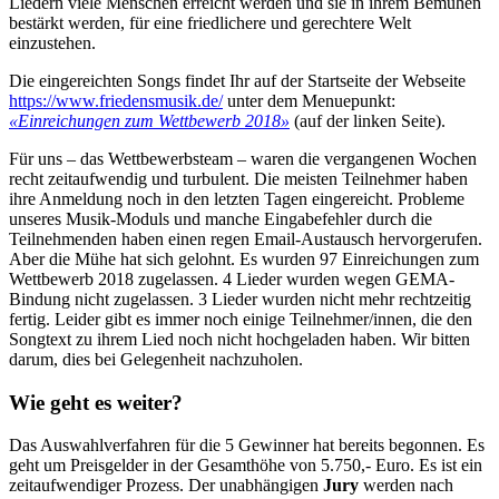
Liedern viele Menschen erreicht werden und sie in ihrem Bemühen
bestärkt werden, für eine friedlichere und gerechtere Welt
einzustehen.
Die eingereichten Songs findet Ihr auf der Startseite der Webseite
https://www.friedensmusik.de/
unter dem Menuepunkt:
«Einreichungen zum Wettbewerb 2018»
(auf der linken Seite).
Für uns – das Wettbewerbsteam – waren die vergangenen Wochen
recht zeitaufwendig und turbulent. Die meisten Teilnehmer haben
ihre Anmeldung noch in den letzten Tagen eingereicht. Probleme
unseres Musik-Moduls und manche Eingabefehler durch die
Teilnehmenden haben einen regen Email-Austausch hervorgerufen.
Aber die Mühe hat sich gelohnt. Es wurden 97 Einreichungen zum
Wettbewerb 2018 zugelassen. 4 Lieder wurden wegen GEMA-
Bindung nicht zugelassen. 3 Lieder wurden nicht mehr rechtzeitig
fertig. Leider gibt es immer noch einige Teilnehmer/innen, die den
Songtext zu ihrem Lied noch nicht hochgeladen haben. Wir bitten
darum, dies bei Gelegenheit nachzuholen.
Wie geht es weiter?
Das Auswahlverfahren für die 5 Gewinner hat bereits begonnen. Es
geht um Preisgelder in der Gesamthöhe von 5.750,- Euro. Es ist ein
zeitaufwendiger Prozess. Der unabhängigen
Jury
werden nach