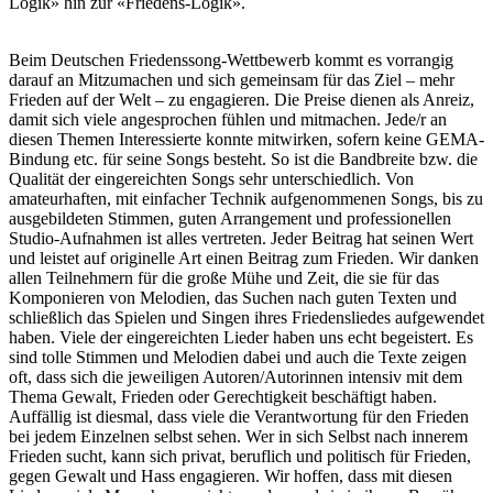
Logik» hin zur «Friedens-Logik».
Beim Deutschen Friedenssong-Wettbewerb kommt es vorrangig
darauf an Mitzumachen und sich gemeinsam für das Ziel – mehr
Frieden auf der Welt – zu engagieren. Die Preise dienen als Anreiz,
damit sich viele angesprochen fühlen und mitmachen. Jede/r an
diesen Themen Interessierte konnte mitwirken, sofern keine GEMA-
Bindung etc. für seine Songs besteht. So ist die Bandbreite bzw. die
Qualität der eingereichten Songs sehr unterschiedlich. Von
amateurhaften, mit einfacher Technik aufgenommenen Songs, bis zu
ausgebildeten Stimmen, guten Arrangement und professionellen
Studio-Aufnahmen ist alles vertreten. Jeder Beitrag hat seinen Wert
und leistet auf originelle Art einen Beitrag zum Frieden. Wir danken
allen Teilnehmern für die große Mühe und Zeit, die sie für das
Komponieren von Melodien, das Suchen nach guten Texten und
schließlich das Spielen und Singen ihres Friedensliedes aufgewendet
haben. Viele der eingereichten Lieder haben uns echt begeistert. Es
sind tolle Stimmen und Melodien dabei und auch die Texte zeigen
oft, dass sich die jeweiligen Autoren/Autorinnen intensiv mit dem
Thema Gewalt, Frieden oder Gerechtigkeit beschäftigt haben.
Auffällig ist diesmal, dass viele die Verantwortung für den Frieden
bei jedem Einzelnen selbst sehen. Wer in sich Selbst nach innerem
Frieden sucht, kann sich privat, beruflich und politisch für Frieden,
gegen Gewalt und Hass engagieren. Wir hoffen, dass mit diesen