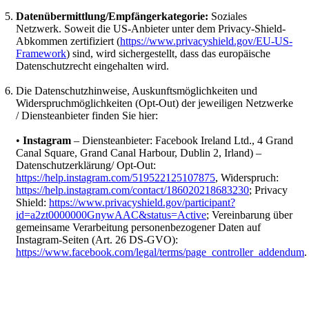
Datenübermittlung/Empfängerkategorie:
Soziales
Netzwerk. Soweit die US-Anbieter unter dem Privacy-Shield-
Abkommen zertifiziert (
https://www.privacyshield.gov/EU-US-
Framework
) sind, wird sichergestellt, dass das europäische
Datenschutzrecht eingehalten wird.
Die Datenschutzhinweise, Auskunftsmöglichkeiten und
Widerspruchmöglichkeiten (Opt-Out) der jeweiligen Netzwerke
/ Diensteanbieter finden Sie hier:
•
Instagram
– Diensteanbieter: Facebook Ireland Ltd., 4 Grand
Canal Square, Grand Canal Harbour, Dublin 2, Irland) –
Datenschutzerklärung/ Opt-Out:
https://help.instagram.com/519522125107875
, Widerspruch:
https://help.instagram.com/contact/186020218683230
; Privacy
Shield:
https://www.privacyshield.gov/participant?
id=a2zt0000000GnywAAC&status=Active
; Vereinbarung über
gemeinsame Verarbeitung personenbezogener Daten auf
Instagram-Seiten (Art. 26 DS-GVO):
https://www.facebook.com/legal/terms/page_controller_addendum
.