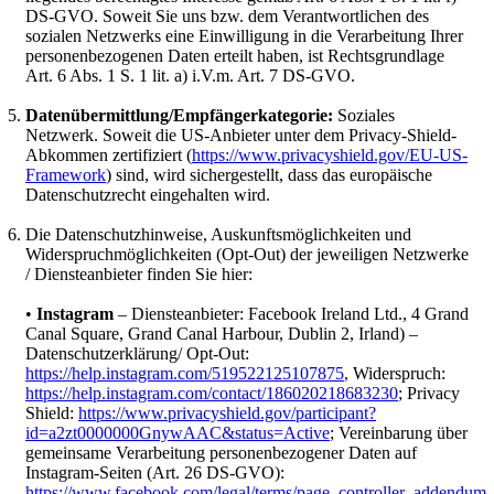
DS-GVO. Soweit Sie uns bzw. dem Verantwortlichen des
sozialen Netzwerks eine Einwilligung in die Verarbeitung Ihrer
personenbezogenen Daten erteilt haben, ist Rechtsgrundlage
Art. 6 Abs. 1 S. 1 lit. a) i.V.m. Art. 7 DS-GVO.
Datenübermittlung/Empfängerkategorie:
Soziales
Netzwerk. Soweit die US-Anbieter unter dem Privacy-Shield-
Abkommen zertifiziert (
https://www.privacyshield.gov/EU-US-
Framework
) sind, wird sichergestellt, dass das europäische
Datenschutzrecht eingehalten wird.
Die Datenschutzhinweise, Auskunftsmöglichkeiten und
Widerspruchmöglichkeiten (Opt-Out) der jeweiligen Netzwerke
/ Diensteanbieter finden Sie hier:
•
Instagram
– Diensteanbieter: Facebook Ireland Ltd., 4 Grand
Canal Square, Grand Canal Harbour, Dublin 2, Irland) –
Datenschutzerklärung/ Opt-Out:
https://help.instagram.com/519522125107875
, Widerspruch:
https://help.instagram.com/contact/186020218683230
; Privacy
Shield:
https://www.privacyshield.gov/participant?
id=a2zt0000000GnywAAC&status=Active
; Vereinbarung über
gemeinsame Verarbeitung personenbezogener Daten auf
Instagram-Seiten (Art. 26 DS-GVO):
https://www.facebook.com/legal/terms/page_controller_addendum
.