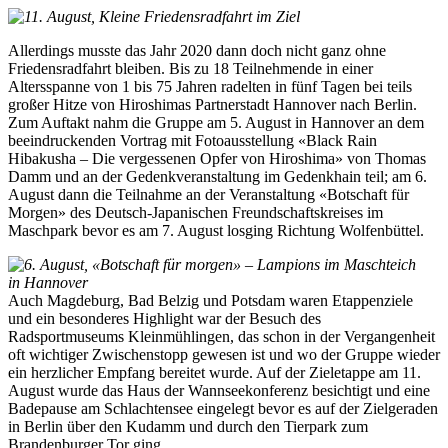
Allerdings musste das Jahr 2020 dann doch nicht ganz ohne
Friedensradfahrt bleiben. Bis zu 18 Teilnehmende in einer
Altersspanne von 1 bis 75 Jahren radelten in fünf Tagen bei teils
großer Hitze von Hiroshimas Partnerstadt Hannover nach Berlin.
Zum Auftakt nahm die Gruppe am 5. August in Hannover an dem
beeindruckenden Vortrag mit Fotoausstellung «Black Rain
Hibakusha – Die vergessenen Opfer von Hiroshima» von Thomas
Damm und an der Gedenkveranstaltung im Gedenkhain teil; am 6.
August dann die Teilnahme an der Veranstaltung «Botschaft für
Morgen» des Deutsch-Japanischen Freundschaftskreises im
Maschpark bevor es am 7. August losging Richtung Wolfenbüttel.
Auch Magdeburg, Bad Belzig und Potsdam waren Etappenziele
und ein besonderes Highlight war der Besuch des
Radsportmuseums Kleinmühlingen, das schon in der Vergangenheit
oft wichtiger Zwischenstopp gewesen ist und wo der Gruppe wieder
ein herzlicher Empfang bereitet wurde. Auf der Zieletappe am 11.
August wurde das Haus der Wannseekonferenz besichtigt und eine
Badepause am Schlachtensee eingelegt bevor es auf der Zielgeraden
in Berlin über den Kudamm und durch den Tierpark zum
Brandenburger Tor ging.