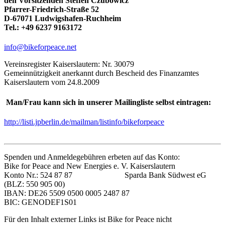
den Vorsitzenden Steffen Czubowicz
Pfarrer-Friedrich-Straße 52
D-67071 Ludwigshafen-Ruchheim
Tel.: +49 6237 9163172
info@bikeforpeace.net
Vereinsregister Kaiserslautern: Nr. 30079
Gemeinnützigkeit anerkannt durch Bescheid des Finanzamtes
Kaiserslautern vom 24.8.2009
Man/Frau kann sich in unserer Mailingliste selbst eintragen:
http://listi.jpberlin.de/mailman/listinfo/bikeforpeace
Spenden und Anmeldegebühren erbeten auf das Konto:
Bike for Peace and New Energies e. V. Kaiserslautern
Konto Nr.: 524 87 87 Sparda Bank Südwest eG
(BLZ: 550 905 00)
IBAN: DE26 5509 0500 0005 2487 87
BIC: GENODEF1S01
Für den Inhalt externer Links ist Bike for Peace nicht