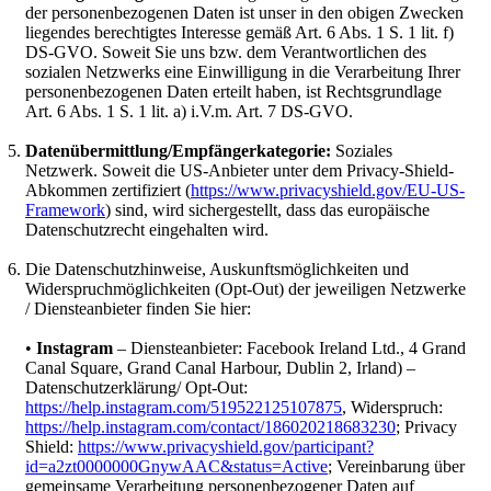
der personenbezogenen Daten ist unser in den obigen Zwecken
liegendes berechtigtes Interesse gemäß Art. 6 Abs. 1 S. 1 lit. f)
DS-GVO. Soweit Sie uns bzw. dem Verantwortlichen des
sozialen Netzwerks eine Einwilligung in die Verarbeitung Ihrer
personenbezogenen Daten erteilt haben, ist Rechtsgrundlage
Art. 6 Abs. 1 S. 1 lit. a) i.V.m. Art. 7 DS-GVO.
Datenübermittlung/Empfängerkategorie:
Soziales
Netzwerk. Soweit die US-Anbieter unter dem Privacy-Shield-
Abkommen zertifiziert (
https://www.privacyshield.gov/EU-US-
Framework
) sind, wird sichergestellt, dass das europäische
Datenschutzrecht eingehalten wird.
Die Datenschutzhinweise, Auskunftsmöglichkeiten und
Widerspruchmöglichkeiten (Opt-Out) der jeweiligen Netzwerke
/ Diensteanbieter finden Sie hier:
•
Instagram
– Diensteanbieter: Facebook Ireland Ltd., 4 Grand
Canal Square, Grand Canal Harbour, Dublin 2, Irland) –
Datenschutzerklärung/ Opt-Out:
https://help.instagram.com/519522125107875
, Widerspruch:
https://help.instagram.com/contact/186020218683230
; Privacy
Shield:
https://www.privacyshield.gov/participant?
id=a2zt0000000GnywAAC&status=Active
; Vereinbarung über
gemeinsame Verarbeitung personenbezogener Daten auf