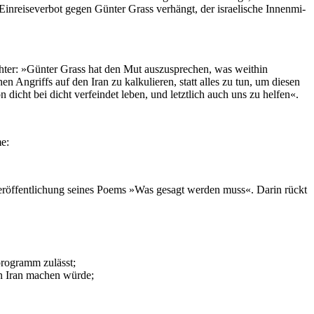
n­rei­se­ver­bot gegen Günter Grass ver­hängt, der is­rae­li­sche Innen­mi­
chter: »Günter Grass hat den Mut auszusprechen, was weithin
hen Angriffs auf den Iran zu kalku­lieren, statt alles zu tun, um diesen
 dicht bei dicht verfeindet leben, und letztlich auch uns zu helfen«.
me:
Ver­öf­fent­li­chung seines Poems »Was gesagt werden muss«. Darin rückt
­pro­gramm zulässt;
gen Iran machen würde;