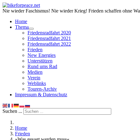
Nie wieder Faschismus! Nie wieder Krieg! Frieden schaffen ohne Wa
Home
Thema
Friedensradfahrt 2020
Friedensradfahrt 2021
Friedensradfahrt 2022
Frieden
New Energies
Unterstützen
Rund ums Rad
Medien
Verein
Weblinks
Touren-Archiv
Impressum & Datenschutz
Suchen ...
Home
Frieden
»Was gesagt werden muss«