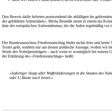
Den Beweis dafür lieferten post­wendend die ab­fäl­li­gen bis geifern­
des gebilde­ten Anti­semiten«, Micha Brumlik meint in einem taz-Kommen
linie des euro­päischen Anti­semi­tis­mus, der die Juden regel­mäßig v
Der Bundesausschuss Friedens­ratschlag findet nichts Irres und keine 
Textes geht, sondern nur um dessen poli­tische Aussage, wollen wir die
Worte des Nobel­preis­trä­gers – auch wenn er womöglich bei seinem Ged
der Erklärung des »Friedens­ratschlags« heißt:
»Sofortiger Stopp aller Waffen­liefe­rungen in die Staaten des Na
oder U-Boote nach Israel.«