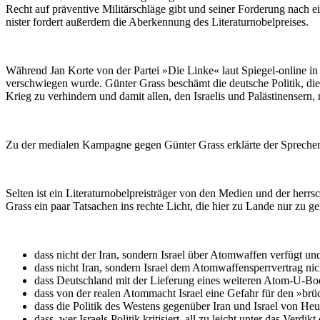
Recht auf prä­ven­ti­ve Mi­li­tär­schlä­ge gibt und seiner For­de­rung nach
nis­ter for­dert außer­dem die Ab­er­ken­nung des Lite­ra­tur­no­bel­prei­ses.
Während Jan Korte von der Partei »Die Linke« laut Spiegel-online in
verschwie­gen wurde. Günter Grass beschämt die deutsche Politik, die weit
Krieg zu verhindern und damit allen, den Israe­lis und Paläs­ti­nen­se
Zu der medialen Kampagne gegen Günter Grass erklärte der Sprecher des
Selten ist ein Lite­ra­tur­nobel­preis­träger von den Medien und der he
Grass ein paar Tat­sa­chen ins rechte Licht, die hier zu Lande nur zu
dass nicht der Iran, sondern Israel über Atom­waf­fen verfügt und 
dass nicht Iran, sondern Israel dem Atom­waf­fen­sperr­ver­trag nicht 
dass Deutschland mit der Lieferung eines weiteren Atom-U-Boots 
dass von der realen Atom­macht Israel eine Gefahr für den »brü
dass die Politik des Westens gegenüber Iran und Israel von Heuc
dass, wer Israels Politik kritisiert, all zu leicht unter das Verdikt d