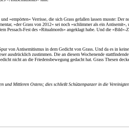
den und »empörten« Verrisse, die sich Grass gefallen lassen musste: Der n
tar, »der Grass von 2012« sei noch »schlimmer als ein Antisemit«, und die
or dem Pessach-Fest des »Ritual­mords« angeklagt habe. Und die »Bild«-Ze
Spur von Anti­se­mi­tis­mus in dem Gedicht von Grass. Und da es in kei
ser aus­drück­lich zu­stim­men. Die an diesem Wochen­ende statt­fin­den­
icht nicht an die Friedens­be­we­gung gedacht hat. Grass Thesen decken 
hen und Mitt­le­ren Ostens; dies schließt Schützen­panzer in die Verei­n