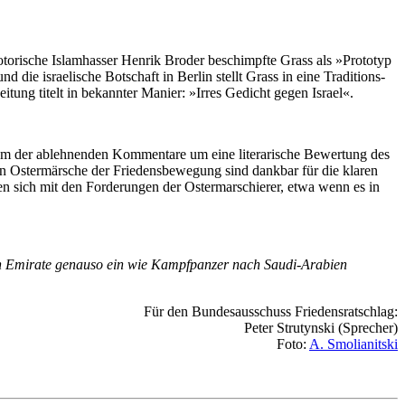
oto­rische Islam­hasser Henrik Broder beschimpfte Grass als »Proto­typ
 israe­lische Bot­schaft in Berlin stellt Grass in eine Tra­di­tions­
itung titelt in bekannter Manier: »Irres Gedicht gegen Israel«.
nem der ablehnenden Kommen­tare um eine litera­rische Bewer­tung des
den Oster­märsche der Friedens­bewegung sind dank­bar für die klaren
sich mit den For­de­run­gen der Oster­mar­schie­rer, etwa wenn es in
ig­ten Emirate genauso ein wie Kampf­panzer nach Saudi-Arabien
Für den Bundesausschuss Friedensratschlag:
Peter Strutynski (Sprecher)
Foto:
A. Smolianitski