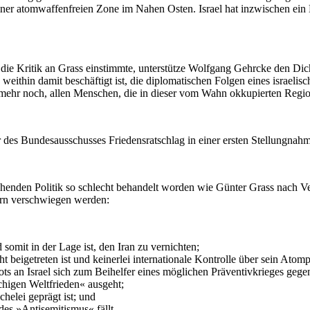
 einer atom­waf­fen­freien Zone im Nahen Osten. Israel hat inzwi­schen ein Ei
 die Kritik an Grass einstimmte, unterstütze Wolfgang Gehrcke den Di
hin damit beschäf­tigt ist, die diplo­ma­ti­schen Folgen eines israe­li­sc
rn, mehr noch, allen Menschen, die in dieser vom Wahn okkupierten Region
 Bundes­aus­schus­ses Friedens­rat­schlag in einer ersten Stellung­nah
rr­schen­den Politik so schlecht behandelt worden wie Günter Grass nach 
 gern verschwiegen werden:
somit in der Lage ist, den Iran zu ver­nich­ten;
bei­ge­tre­ten ist und keiner­lei inter­na­tio­na­le Kon­trol­le über sein Atom
an Israel sich zum Bei­hel­fer eines mög­li­chen Prä­ven­tiv­krie­ges ge
chigen Welt­frieden« ausgeht;
helei geprägt ist; und
es »Anti­se­mi­tis­mus« fällt.